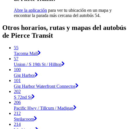
Abre la aplicación
para ver tu ubicación en un mapa y
encontrar la parada más cercana del autobús 54.
Otros horarios, rutas y mapas del autobús
de Pierce Transit
55
Tacoma Mall
57
Union / S 19th St / Hilltop
100
Gig Harbor
101
Gig Harbor Waterfront Connector
202
S 72nd St
206
Pacific Hwy / Tillcum / Madigan
212
Steilacoom
214