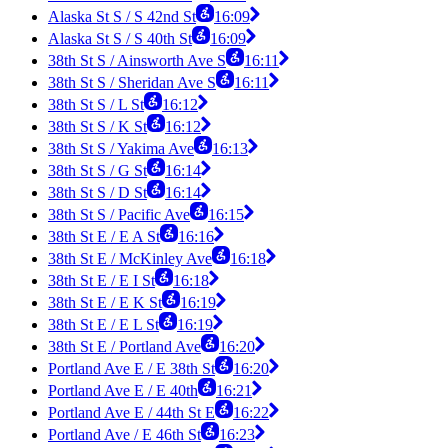
Alaska St S / S 42nd St
16:09
Alaska St S / S 40th St
16:09
38th St S / Ainsworth Ave S
16:11
38th St S / Sheridan Ave S
16:11
38th St S / L St
16:12
38th St S / K St
16:12
38th St S / Yakima Ave
16:13
38th St S / G St
16:14
38th St S / D St
16:14
38th St S / Pacific Ave
16:15
38th St E / E A St
16:16
38th St E / McKinley Ave
16:18
38th St E / E I St
16:18
38th St E / E K St
16:19
38th St E / E L St
16:19
38th St E / Portland Ave
16:20
Portland Ave E / E 38th St
16:20
Portland Ave E / E 40th
16:21
Portland Ave E / 44th St E
16:22
Portland Ave / E 46th St
16:23