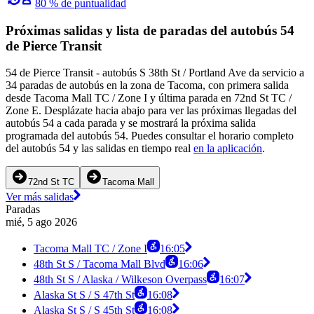
80 % de puntualidad
Próximas salidas y lista de paradas del autobús 54
de Pierce Transit
54 de Pierce Transit - autobús S 38th St / Portland Ave da servicio a
34 paradas de autobús en la zona de Tacoma, con primera salida
desde Tacoma Mall TC / Zone I y última parada en 72nd St TC /
Zone E. Desplázate hacia abajo para ver las próximas llegadas del
autobús 54 a cada parada y se mostrará la próxima salida
programada del autobús 54. Puedes consultar el horario completo
del autobús 54 y las salidas en tiempo real
en la aplicación
.
72nd St TC
Tacoma Mall
Ver más salidas
Paradas
mié, 5 ago 2026
Tacoma Mall TC / Zone I
16:05
48th St S / Tacoma Mall Blvd
16:06
48th St S / Alaska / Wilkeson Overpass
16:07
Alaska St S / S 47th St
16:08
Alaska St S / S 45th St
16:08