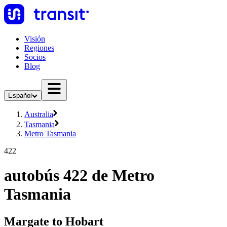
Visión
Regiones
Socios
Blog
Español
Australia
Tasmania
Metro Tasmania
422
autobús 422 de Metro
Tasmania
Margate to Hobart