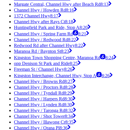
Margate Central, Channel Hwy after Beach Rd
8:13
Channel Hwy / Howden Rd
8:16
1372 Channel Hwy
8:17
Channel Hwy after Rays Ct
8:18
Huntingfield Park and Ride, Stop A
8:20
Channel Hwy / Spring Farm Rd
8:21
Channel Hwy / Redwood Rd
8:22
Redwood Rd after Channel Hwy
8:22
Maranoa Rd / Baynton St
8:23
Kingston Town Shopping Centre, Maranoa Rd
8:24
opp Denison St Park and Ride
8:25
Freeman St / Channel Hwy
8:26
Kingston Interchange, Channel Hwy, Stop A
8:26
Channel Hwy / Browns Rd
8:27
Channel Hwy / Proctors Rd
8:28
Channel Hwy / Tyndall Rd
8:29
Channel Hwy / Harpers Rd
8:30
Channel Hwy / Lynden Rd
8:30
Channel Hwy / Taronga Rd
8:32
Channel Hwy / Shot Tower
8:34
Channel Hwy / Illawong Cr
8:35
Channel Hwy / Orana Pl
8:36