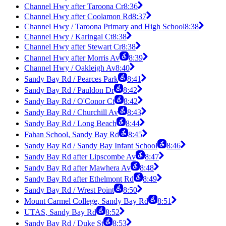
Channel Hwy after Taroona Cr
8:36
Channel Hwy after Coolamon Rd
8:37
Channel Hwy / Taroona Primary and High School
8:38
Channel Hwy / Karingal Ct
8:38
Channel Hwy after Stewart Cr
8:38
Channel Hwy after Morris Av
8:39
Channel Hwy / Oakleigh Av
8:40
Sandy Bay Rd / Pearces Park
8:41
Sandy Bay Rd / Pauldon Dr
8:42
Sandy Bay Rd / O'Conor Ct
8:42
Sandy Bay Rd / Churchill Av
8:43
Sandy Bay Rd / Long Beach
8:44
Fahan School, Sandy Bay Rd
8:45
Sandy Bay Rd / Sandy Bay Infant School
8:46
Sandy Bay Rd after Lipscombe Av
8:47
Sandy Bay Rd after Mawhera Av
8:48
Sandy Bay Rd after Ethelmont Rd
8:49
Sandy Bay Rd / Wrest Point
8:50
Mount Carmel College, Sandy Bay Rd
8:51
UTAS, Sandy Bay Rd
8:52
Sandy Bay Rd / Duke St
8:53