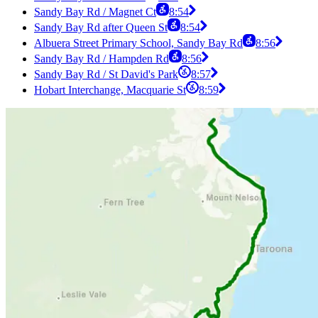
Sandy Bay Rd / Magnet Ct
8:54
Sandy Bay Rd after Queen St
8:54
Albuera Street Primary School, Sandy Bay Rd
8:56
Sandy Bay Rd / Hampden Rd
8:56
Sandy Bay Rd / St David's Park
8:57
Hobart Interchange, Macquarie St
8:59