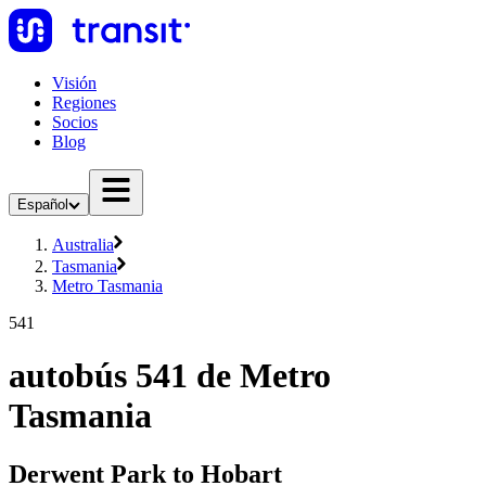
Visión
Regiones
Socios
Blog
Español
Australia
Tasmania
Metro Tasmania
541
autobús 541 de Metro
Tasmania
Derwent Park to Hobart