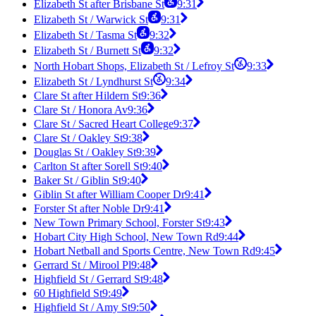
Elizabeth St after Brisbane St
9:31
Elizabeth St / Warwick St
9:31
Elizabeth St / Tasma St
9:32
Elizabeth St / Burnett St
9:32
North Hobart Shops, Elizabeth St / Lefroy St
9:33
Elizabeth St / Lyndhurst St
9:34
Clare St after Hildern St
9:36
Clare St / Honora Av
9:36
Clare St / Sacred Heart College
9:37
Clare St / Oakley St
9:38
Douglas St / Oakley St
9:39
Carlton St after Sorell St
9:40
Baker St / Giblin St
9:40
Giblin St after William Cooper Dr
9:41
Forster St after Noble Dr
9:41
New Town Primary School, Forster St
9:43
Hobart City High School, New Town Rd
9:44
Hobart Netball and Sports Centre, New Town Rd
9:45
Gerrard St / Mirool Pl
9:48
Highfield St / Gerrard St
9:48
60 Highfield St
9:49
Highfield St / Amy St
9:50