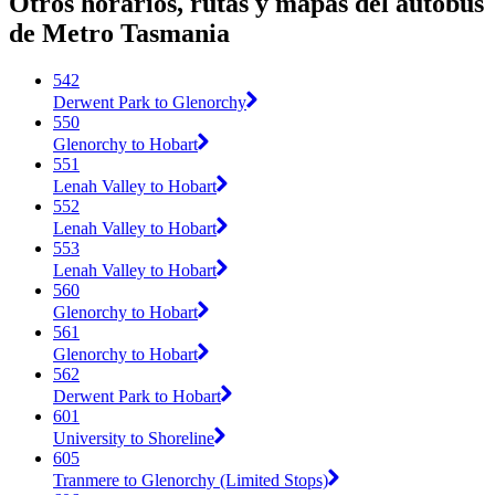
Otros horarios, rutas y mapas del autobús
de Metro Tasmania
542
Derwent Park to Glenorchy
550
Glenorchy to Hobart
551
Lenah Valley to Hobart
552
Lenah Valley to Hobart
553
Lenah Valley to Hobart
560
Glenorchy to Hobart
561
Glenorchy to Hobart
562
Derwent Park to Hobart
601
University to Shoreline
605
Tranmere to Glenorchy (Limited Stops)