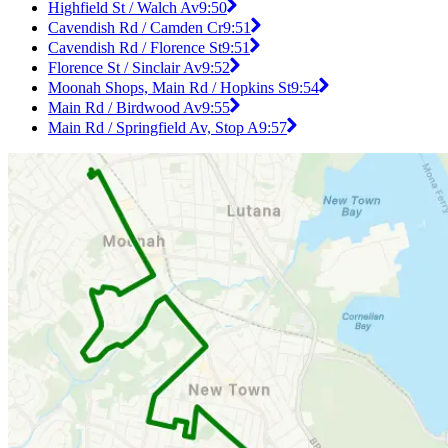
Highfield St / Walch Av
9:50
Cavendish Rd / Camden Cr
9:51
Cavendish Rd / Florence St
9:51
Florence St / Sinclair Av
9:52
Moonah Shops, Main Rd / Hopkins St
9:54
Main Rd / Birdwood Av
9:55
Main Rd / Springfield Av, Stop A
9:57