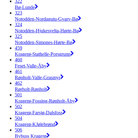
322
Bø-Lunde
323
Notodden-Nordagutu-Gvarv-Bø
324
Notodden-Hjukesvelta-Hørte-Bø
325
Notodden-Simones-Hørte-Bø
459
Kragerø-Stathelle-Porsgrunn
460
Feset-Valle-Åby
461
Rønholt-Valle-Grasmyr
462
Rørholt-Rønholt
501
Kragerø-Fossing-Rønholt-Åby
502
Kragerø-Farsjø-Dalsfoss
504
Kragerø-KJølebrønd
506
Bybuss Kragerø