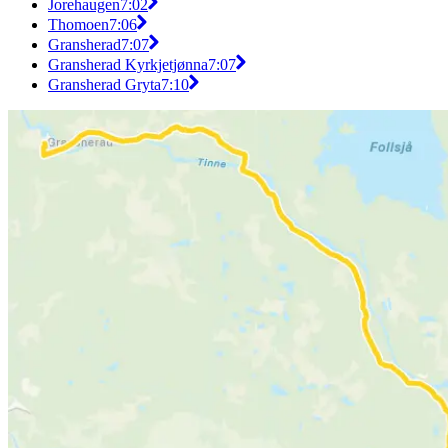
Jorehaugen
7:02
Thomoen
7:06
Gransherad
7:07
Gransherad Kyrkjetjønna
7:07
Gransherad Gryta
7:10