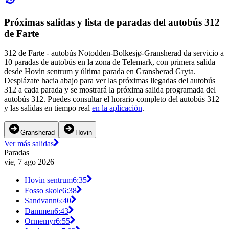
Próximas salidas y lista de paradas del autobús 312
de Farte
312 de Farte - autobús Notodden-Bolkesjø-Gransherad da servicio a
10 paradas de autobús en la zona de Telemark, con primera salida
desde Hovin sentrum y última parada en Gransherad Gryta.
Desplázate hacia abajo para ver las próximas llegadas del autobús
312 a cada parada y se mostrará la próxima salida programada del
autobús 312. Puedes consultar el horario completo del autobús 312
y las salidas en tiempo real
en la aplicación
.
Gransherad
Hovin
Ver más salidas
Paradas
vie, 7 ago 2026
Hovin sentrum
6:35
Fosso skole
6:38
Sandvann
6:40
Dammen
6:43
Ormemyr
6:55