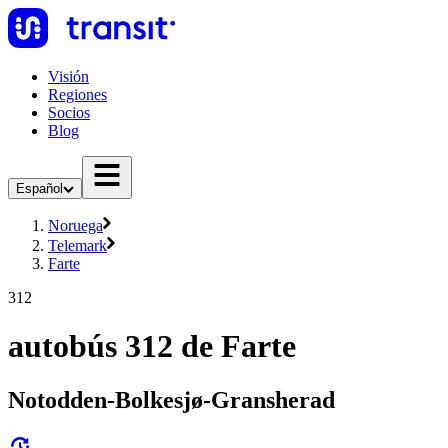
Visión
Regiones
Socios
Blog
Español
Noruega
Telemark
Farte
312
autobús 312 de Farte
Notodden-Bolkesjø-Gransherad