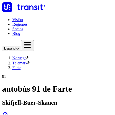
Visión
Regiones
Socios
Blog
Español
Noruega
Telemark
Farte
91
autobús 91 de Farte
Skifjell-Buer-Skauen