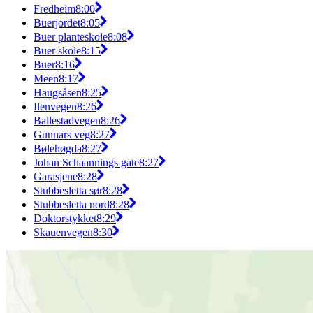
Fredheim
8:00
Buerjordet
8:05
Buer planteskole
8:08
Buer skole
8:15
Buer
8:16
Meen
8:17
Haugsåsen
8:25
Ilenvegen
8:26
Ballestadvegen
8:26
Gunnars veg
8:27
Bølehøgda
8:27
Johan Schaannings gate
8:27
Garasjene
8:28
Stubbesletta sør
8:28
Stubbesletta nord
8:28
Doktorstykket
8:29
Skauenvegen
8:30