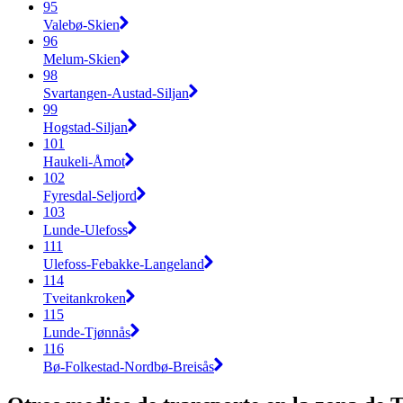
95
Valebø-Skien
96
Melum-Skien
98
Svartangen-Austad-Siljan
99
Hogstad-Siljan
101
Haukeli-Åmot
102
Fyresdal-Seljord
103
Lunde-Ulefoss
111
Ulefoss-Febakke-Langeland
114
Tveitankroken
115
Lunde-Tjønnås
116
Bø-Folkestad-Nordbø-Breisås