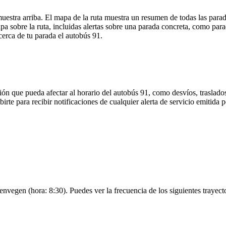
uestra arriba. El mapa de la ruta muestra un resumen de todas las parada
 sobre la ruta, incluidas alertas sobre una parada concreta, como para
cerca de tu parada el autobús 91.
ón que pueda afectar al horario del autobús 91, como desvíos, traslados
irte para recibir notificaciones de cualquier alerta de servicio emitida 
uenvegen (hora: 8:30). Puedes ver la frecuencia de los siguientes trayec