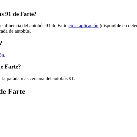
s 91 de Farte?
de afluencia del autobús 91 de Farte
en la aplicación
(disponible en dete
arada de autobús.
?
ión
.
de Farte?
 la parada más cercana del autobús 91.
de Farte