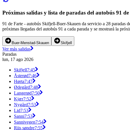
Próximas salidas y lista de paradas del autobús 91 de
91 de Farte - autobús Skifjell-Buer-Skauen da servicio a 28 paradas d
próximas llegadas del autobús 91 a cada parada y se mostrará la próxi
Buer-Menstad-Skauen
Skifjell
Ver más salidas
Paradas
lun, 17 ago 2026
Skifjell
7:45
Åsterød
7:46
Hørta
7:47
Ødegård
7:48
Langerød
7:50
Kjær
7:52
Nygård
7:53
Lid
7:53
Sanni
7:53
Sannivegen
7:54
Riis søndre
7:55