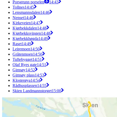
Porsgrunn porselen
14:43
Tollnes
14:45
Lensmannsdalen
14:46
Nenset
14:46
Kirkeveien
14:47
Kjørbekkdalen
14:48
Kjørbekksvingen
14:48
Kjørbekkhøgda
14:49
Raset
14:49
Leiremoen
14:50
Gråtenmoen
14:50
Tuftebygget
14:51
Olaf Ryes gate
14:51
Gimsøy
14:52
Gimsøy plass
14:53
Klosterøya
14:54
Rådhusplassen
14:55
Skien Landmannstorget
15:00