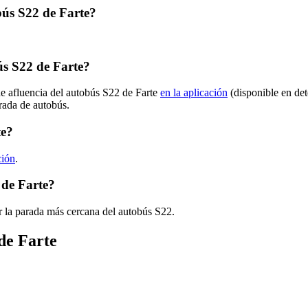
obús S22 de Farte?
s S22 de Farte?
de afluencia del autobús S22 de Farte
en la aplicación
(disponible en de
arada de autobús.
te?
ción
.
 de Farte?
r la parada más cercana del autobús S22.
de Farte