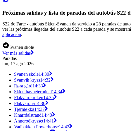
Próximas salidas y lista de paradas del autobús S22 d
S22 de Farte - autobús Skien-Svanen da servicio a 28 paradas de aut
ver las próximas llegadas del autobús S22 a cada parada y se mostrará
aplicación
.
Svanen skole
Ver más salidas
Paradas
lun, 17 ago 2026
Svanen skole
14:30
Svanvik kryss
14:32
Røra gård
14:33
Skien havneterminal
14:34
Flakvarpkroken
14:35
Flakvarplia
14:36
Tjernløkka
14:37
Knarrdalstrand
14:40
Ånnerødkrysset
14:41
Vadbakken Powerhouse
14:42