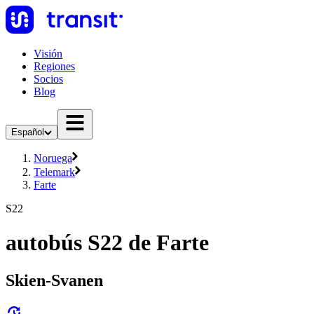
Visión
Regiones
Socios
Blog
Español
Noruega
Telemark
Farte
S22
autobús S22 de Farte
Skien-Svanen