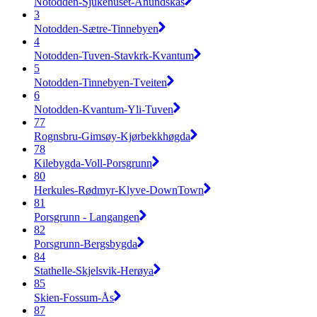
Notodden-Sjukehuset-Anundskås
3
Notodden-Sætre-Tinnebyen
4
Notodden-Tuven-Stavkrk-Kvantum
5
Notodden-Tinnebyen-Tveiten
6
Notodden-Kvantum-Yli-Tuven
77
Rognsbru-Gimsøy-Kjørbekkhøgda
78
Kilebygda-Voll-Porsgrunn
80
Herkules-Rødmyr-Klyve-DownTown
81
Porsgrunn - Langangen
82
Porsgrunn-Bergsbygda
84
Stathelle-Skjelsvik-Herøya
85
Skien-Fossum-Ås
87