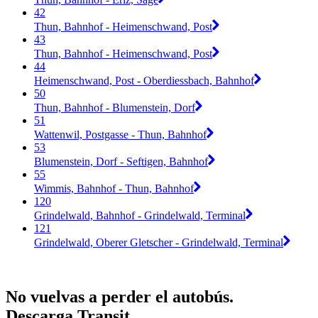
42
Thun, Bahnhof - Heimenschwand, Post
43
Thun, Bahnhof - Heimenschwand, Post
44
Heimenschwand, Post - Oberdiessbach, Bahnhof
50
Thun, Bahnhof - Blumenstein, Dorf
51
Wattenwil, Postgasse - Thun, Bahnhof
53
Blumenstein, Dorf - Seftigen, Bahnhof
55
Wimmis, Bahnhof - Thun, Bahnhof
120
Grindelwald, Bahnhof - Grindelwald, Terminal
121
Grindelwald, Oberer Gletscher - Grindelwald, Terminal
No vuelvas a perder el autobús.
Descarga Transit.