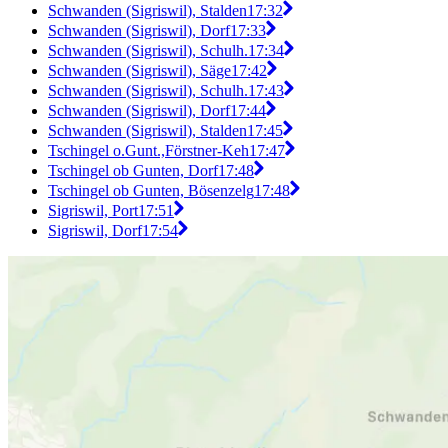
Schwanden (Sigriswil), Stalden
17:32
Schwanden (Sigriswil), Dorf
17:33
Schwanden (Sigriswil), Schulh.
17:34
Schwanden (Sigriswil), Säge
17:42
Schwanden (Sigriswil), Schulh.
17:43
Schwanden (Sigriswil), Dorf
17:44
Schwanden (Sigriswil), Stalden
17:45
Tschingel o.Gunt.,Förstner-Keh
17:47
Tschingel ob Gunten, Dorf
17:48
Tschingel ob Gunten, Bösenzelg
17:48
Sigriswil, Port
17:51
Sigriswil, Dorf
17:54