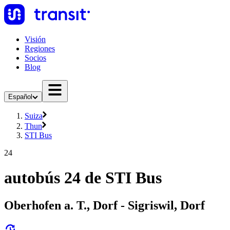
Visión
Regiones
Socios
Blog
Español
Suiza
Thun
STI Bus
24
autobús 24 de STI Bus
Oberhofen a. T., Dorf - Sigriswil, Dorf