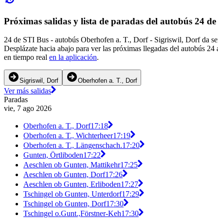
Próximas salidas y lista de paradas del autobús 24 d
24 de STI Bus - autobús Oberhofen a. T., Dorf - Sigriswil, Dorf da se
Desplázate hacia abajo para ver las próximas llegadas del autobús 24 
en tiempo real
en la aplicación
.
Sigriswil, Dorf
Oberhofen a. T., Dorf
Ver más salidas
Paradas
vie, 7 ago 2026
Oberhofen a. T., Dorf
17:18
Oberhofen a. T., Wichterheer
17:19
Oberhofen a. T., Längenschach.
17:20
Gunten, Örtliboden
17:22
Aeschlen ob Gunten, Mattikehr
17:25
Aeschlen ob Gunten, Dorf
17:26
Aeschlen ob Gunten, Erliboden
17:27
Tschingel ob Gunten, Unterdorf
17:29
Tschingel ob Gunten, Dorf
17:30
Tschingel o.Gunt.,Förstner-Keh
17:30