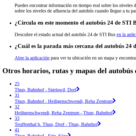
Puedes encontrar información en tiempo real sobre los niveles 
sobre los niveles de afluencia del autobús cuando llegue a tu p
¿Circula en este momento el autobús 24 de STI 
Descubre el estado actual del autobús 24 de STI Bus
en la apli
¿Cuál es la parada más cercana del autobús 24 
Abre la aplicación
para ver tu ubicación en un mapa y encontrar
Otros horarios, rutas y mapas del autobús
25
Thun, Bahnhof - Sigriswil, Dorf
31
Thun, Bahnhof - Heiligenschwendi, Reha Zentrum
32
Heiligenschwendi, Reha Zentrum - Thun, Bahnhof
33
Teuffenthal b. Thun, Dorf - Thun, Bahnhof
41
Thun, Bahnhof - Eriz, Säge