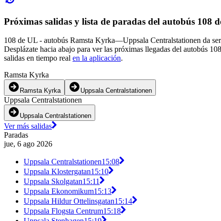
Próximas salidas y lista de paradas del autobús 108 
108 de UL - autobús Ramsta Kyrka—Uppsala Centralstationen da servi
Desplázate hacia abajo para ver las próximas llegadas del autobús 10
salidas en tiempo real
en la aplicación
.
Ramsta Kyrka
Ramsta Kyrka
Uppsala Centralstationen
Uppsala Centralstationen
Uppsala Centralstationen
Ver más salidas
Paradas
jue, 6 ago 2026
Uppsala Centralstationen
15:08
Uppsala Klostergatan
15:10
Uppsala Skolgatan
15:11
Uppsala Ekonomikum
15:13
Uppsala Hildur Ottelinsgatan
15:14
Uppsala Flogsta Centrum
15:18
Uppsala Stenhagen
15:19