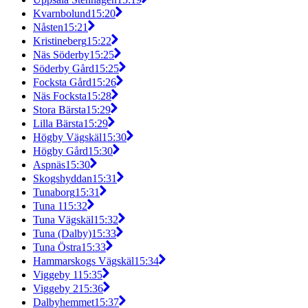
Kvarnbolund
15:20
Nåsten
15:21
Kristineberg
15:22
Näs Söderby
15:25
Söderby Gård
15:25
Focksta Gård
15:26
Näs Focksta
15:28
Stora Bärsta
15:29
Lilla Bärsta
15:29
Högby Vägskäl
15:30
Högby Gård
15:30
Aspnäs
15:30
Skogshyddan
15:31
Tunaborg
15:31
Tuna 1
15:32
Tuna Vägskäl
15:32
Tuna (Dalby)
15:33
Tuna Östra
15:33
Hammarskogs Vägskäl
15:34
Viggeby 1
15:35
Viggeby 2
15:36
Dalbyhemmet
15:37