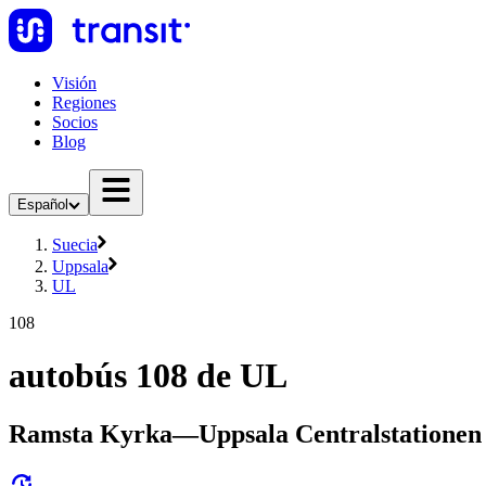
Visión
Regiones
Socios
Blog
Español
Suecia
Uppsala
UL
108
autobús 108 de UL
Ramsta Kyrka—Uppsala Centralstationen