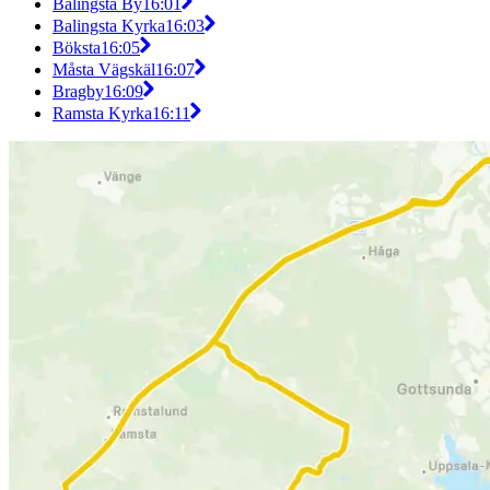
Balingsta By
16:01
Balingsta Kyrka
16:03
Böksta
16:05
Måsta Vägskäl
16:07
Bragby
16:09
Ramsta Kyrka
16:11