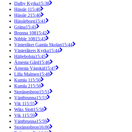
Dalby Kyrka
15:38
Hässle 1
15:40
Hässle 2
15:40
Hässleborg
15:41
Gräna
15:41
Brunna 108
15:42
Nibble 108
15:43
Västeråker Gamla Skolan
15:44
Västeråkers Kyrka
15:44
Häljebolsta
15:45
Ärnesta Gård
15:46
Ärnesta Vägskäl
15:47
Lilla Malmen
15:48
Kumla 1
15:50
Kumla 2
15:50
Storängsbron
15:51
Väntbrunna
15:53
Vik 1
15:55
Wiks Slott
15:58
Vik 1
15:59
Väntbrunna
15:59
Storängsbron
16:00