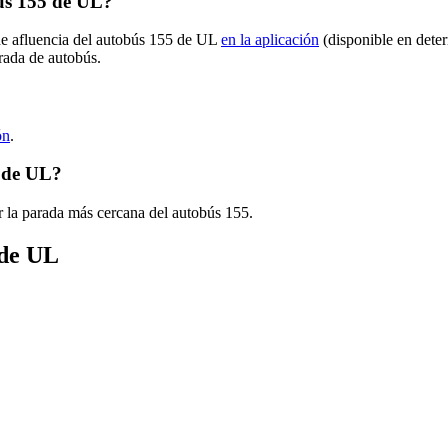
ús 155 de UL?
 de afluencia del autobús 155 de UL
en la aplicación
(disponible en dete
arada de autobús.
?
ón
.
5 de UL?
r la parada más cercana del autobús 155.
 de UL