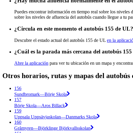
¿Hay mucha afluencia normalmente en el autob
Puedes encontrar información en tiempo real sobre los niveles
sobre los niveles de afluencia del autobús cuando llegue a tu p
¿Circula en este momento el autobús 155 de UL
Descubre el estado actual del autobús 155 de UL
en la aplicaci
¿Cuál es la parada más cercana del autobús 15
Abre la aplicación
para ver tu ubicación en un mapa y encontra
Otros horarios, rutas y mapas del autobús
156
Sundbromark—Börje Skola
157
Börje Skola—Aros Billack
159
Uppsala Uppsävjaskolan—Danmarks Skola
160
Gråmyren—Björklinge Björkvallsskolan