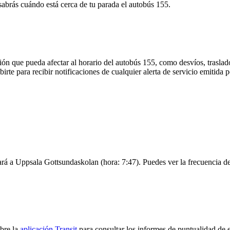
 sabrás cuándo está cerca de tu parada el autobús 155.
ón que pueda afectar al horario del autobús 155, como desvíos, traslado
birte para recibir notificaciones de cualquier alerta de servicio emitida
rá a Uppsala Gottsundaskolan (hora: 7:47). Puedes ver la frecuencia de 
bre la
aplicación Transit
para consultar los informes de puntualidad de e