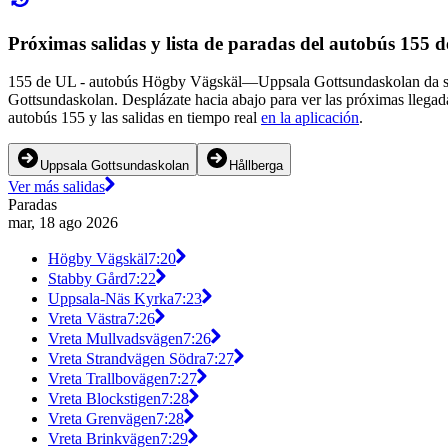
Próximas salidas y lista de paradas del autobús 155 
155 de UL - autobús Högby Vägskäl—Uppsala Gottsundaskolan da serv
Gottsundaskolan. Desplázate hacia abajo para ver las próximas llegad
autobús 155 y las salidas en tiempo real
en la aplicación
.
Uppsala Gottsundaskolan
Hållberga
Ver más salidas
Paradas
mar, 18 ago 2026
Högby Vägskäl
7:20
Stabby Gård
7:22
Uppsala-Näs Kyrka
7:23
Vreta Västra
7:26
Vreta Mullvadsvägen
7:26
Vreta Strandvägen Södra
7:27
Vreta Trallbovägen
7:27
Vreta Blockstigen
7:28
Vreta Grenvägen
7:28
Vreta Brinkvägen
7:29