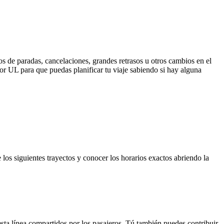
s de paradas, cancelaciones, grandes retrasos u otros cambios en el
 por UL para que puedas planificar tu viaje sabiendo si hay alguna
los siguientes trayectos y conocer los horarios exactos abriendo la
sta línea compartidos por los pasajeros. Tú también puedes contribuir