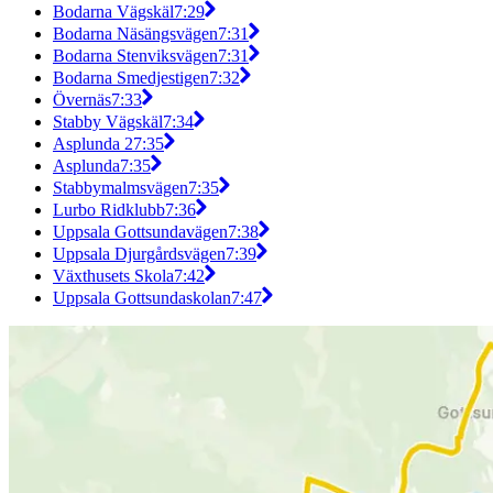
Bodarna Vägskäl
7:29
Bodarna Näsängsvägen
7:31
Bodarna Stenviksvägen
7:31
Bodarna Smedjestigen
7:32
Övernäs
7:33
Stabby Vägskäl
7:34
Asplunda 2
7:35
Asplunda
7:35
Stabbymalmsvägen
7:35
Lurbo Ridklubb
7:36
Uppsala Gottsundavägen
7:38
Uppsala Djurgårdsvägen
7:39
Växthusets Skola
7:42
Uppsala Gottsundaskolan
7:47