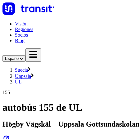
Visión
Regiones
Socios
Blog
Español
Suecia
Uppsala
UL
155
autobús 155 de UL
Högby Vägskäl—Uppsala Gottsundaskola