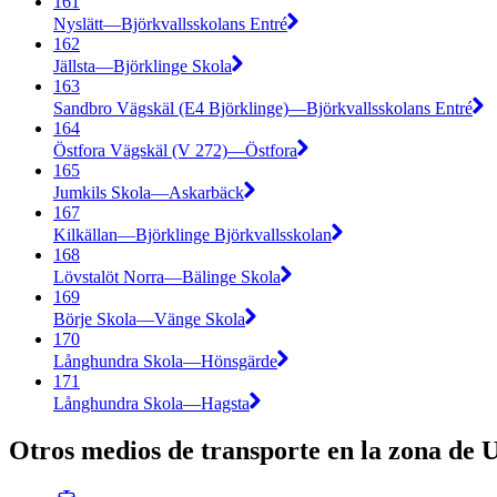
161
Nyslätt—Björkvallsskolans Entré
162
Jällsta—Björklinge Skola
163
Sandbro Vägskäl (E4 Björklinge)—Björkvallsskolans Entré
164
Östfora Vägskäl (V 272)—Östfora
165
Jumkils Skola—Askarbäck
167
Kilkällan—Björklinge Björkvallsskolan
168
Lövstalöt Norra—Bälinge Skola
169
Börje Skola—Vänge Skola
170
Långhundra Skola—Hönsgärde
171
Långhundra Skola—Hagsta
Otros medios de transporte en la zona de 