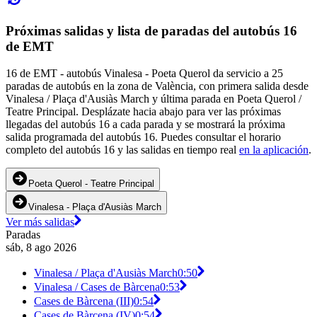
Próximas salidas y lista de paradas del autobús 16
de EMT
16 de EMT - autobús Vinalesa - Poeta Querol da servicio a 25
paradas de autobús en la zona de València, con primera salida desde
Vinalesa / Plaça d'Ausiàs March y última parada en Poeta Querol /
Teatre Principal. Desplázate hacia abajo para ver las próximas
llegadas del autobús 16 a cada parada y se mostrará la próxima
salida programada del autobús 16. Puedes consultar el horario
completo del autobús 16 y las salidas en tiempo real
en la aplicación
.
Poeta Querol - Teatre Principal
Vinalesa - Plaça d'Ausiàs March
Ver más salidas
Paradas
sáb, 8 ago 2026
Vinalesa / Plaça d'Ausiàs March
0:50
Vinalesa / Cases de Bàrcena
0:53
Cases de Bàrcena (III)
0:54
Cases de Bàrcena (IV)
0:54