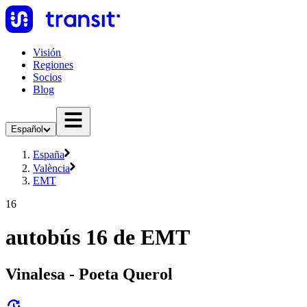
Visión
Regiones
Socios
Blog
Español
España
València
EMT
16
autobús 16 de EMT
Vinalesa - Poeta Querol