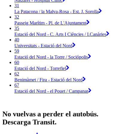
Natzaret - Hospital Clínic
31
La Patacona / la Malva-Rosa - Est. J. Sorolla
32
Passeig Marítim - Pl. de L'Ajuntament
35
Estació del Nord - C. Arts I Ciències / I.Canàries
40
Universitats - Estació del Nord
59
Estació del Nord - la Torre / Sociópolis
60
Estació del Nord - Torrefiel
62
Benimàmet / Fira - Estació del Nord
67
Estació del Nord - el Pouet / Campanar
No vuelvas a perder el autobús.
Descarga Transit.