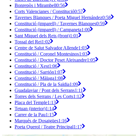
Bonrepòs i Mirambell
0:56
Corts Valencianes / Constitució
0:57
Tavernes Blanques / Poeta Miguel Hernández
0:58
Constitució (imparell) / Tavernes Blanques
0:59
Constitució (imparell) / Campaneta
1:00
Sant Miquel dels Reis (front)
1:01
Tossal del Rei
1:02
Centre de Salut Salvador Allende
1:03
Constitució / Coronel Montesinos
1:03
Constitució / Doctor Peset Aleixandre
1:05
Constitució / Xest
1:06
Constitució / Sarrión
1:07
Constitució / Màlaga
1:08
Constitució / Pla de la Saïdia
1:09
Guadalaviar / Pont dels Serrans
1:11
Torres dels Serrans / Les Corts
1:12
Plaça del Temple
1:13
Tetuan (interior)
1:14
Carrer de la Pau
1:15
Marqués de Dosaigües
1:16
Poeta Querol / Teatre Principal
1:17