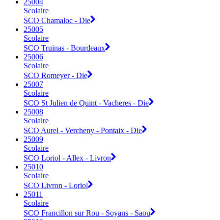
25004
Scolaire
SCO Chamaloc - Die
25005
Scolaire
SCO Truinas - Bourdeaux
25006
Scolaire
SCO Romeyer - Die
25007
Scolaire
SCO St Julien de Quint - Vacheres - Die
25008
Scolaire
SCO Aurel - Vercheny - Pontaix - Die
25009
Scolaire
SCO Loriol - Allex - Livron
25010
Scolaire
SCO Livron - Loriol
25011
Scolaire
SCO Francillon sur Rou - Soyans - Saou