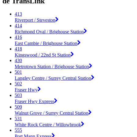
de TransLink
413
Riverport / Steveston
414
Richmond Oval / Brighouse Station
416
East Cambie / Brighouse Station
418
Kingswood / 22nd St Station
430
Metrotown Station / Brighouse Station
501
Langley Centre / Surrey Central Station
502
Fraser Hwy
503
Fraser Hwy Express
509
Walnut Grove / Surrey Central Station
531
White Rock Centre / Willowbrook
555
Port Mann Express