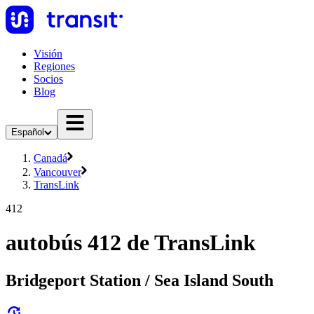
Visión
Regiones
Socios
Blog
Español
Canadá
Vancouver
TransLink
412
autobús 412 de TransLink
Bridgeport Station / Sea Island South