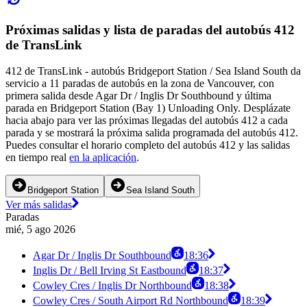
Próximas salidas y lista de paradas del autobús 412
de TransLink
412 de TransLink - autobús Bridgeport Station / Sea Island South da
servicio a 11 paradas de autobús en la zona de Vancouver, con
primera salida desde Agar Dr / Inglis Dr Southbound y última
parada en Bridgeport Station (Bay 1) Unloading Only. Desplázate
hacia abajo para ver las próximas llegadas del autobús 412 a cada
parada y se mostrará la próxima salida programada del autobús 412.
Puedes consultar el horario completo del autobús 412 y las salidas
en tiempo real
en la aplicación
.
Bridgeport Station
Sea Island South
Ver más salidas
Paradas
mié, 5 ago 2026
Agar Dr / Inglis Dr Southbound
18:36
Inglis Dr / Bell Irving St Eastbound
18:37
Cowley Cres / Inglis Dr Northbound
18:38
Cowley Cres / South Airport Rd Northbound
18:39