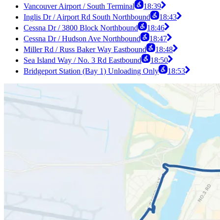
Vancouver Airport / South Terminal
18:39
Inglis Dr / Airport Rd South Northbound
18:43
Cessna Dr / 3800 Block Northbound
18:46
Cessna Dr / Hudson Ave Northbound
18:47
Miller Rd / Russ Baker Way Eastbound
18:48
Sea Island Way / No. 3 Rd Eastbound
18:50
Bridgeport Station (Bay 1) Unloading Only
18:53