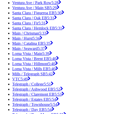
Ventura Ave / Park Row
5:28
Ventura Ave / Main SB
5:29
Santa Clara / Figueroa EB
5:30
Santa Clara / Oak EB
5:31
Santa Clara / Fir
5:31
Santa Clara / Hemlock EB
5:31
Main / Chrisman
5:33
Main / Hurst
5:34
Main / Catalina EB
5:35
Main / Seaward
5:37
Loma Vista / Main
5:39
Loma Vista / Brent EB
5:40
Loma Vista / Hillmont
5:40
Loma Vista / Mills EB
5:40
Mills / Telegraph SB
5:42
VTC
5:49
Telegraph / College
5:51
Telegraph / Ashwood EB
5:52
Telegraph / Claremont EB
5:53
Telegraph / Estates EB
5:54
Telegraph / Townhouse
5:54
Telegraph / Day EB
5:54