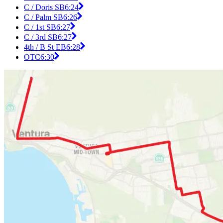
C / Doris SB
6:24
C / Palm SB
6:26
C / 1st SB
6:27
C / 3rd SB
6:27
4th / B St EB
6:28
OTC
6:30