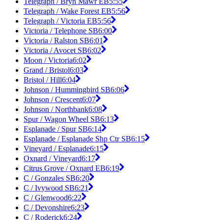
Telegraph / Bryn Mawr EB
5:55
Telegraph / Wake Forest EB
5:56
Telegraph / Victoria EB
5:56
Victoria / Telephone SB
6:00
Victoria / Ralston SB
6:01
Victoria / Avocet SB
6:02
Moon / Victoria
6:02
Grand / Bristol
6:03
Bristol / Hill
6:04
Johnson / Hummingbird SB
6:06
Johnson / Crescent
6:07
Johnson / Northbank
6:08
Spur / Wagon Wheel SB
6:13
Esplanade / Spur SB
6:14
Esplanade / Esplanade Shp Ctr SB
6:15
Vineyard / Esplanade
6:15
Oxnard / Vineyard
6:17
Citrus Grove / Oxnard EB
6:19
C / Gonzales SB
6:20
C / Ivywood SB
6:21
C / Glenwood
6:22
C / Devonshire
6:23
C / Roderick
6:24