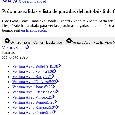
79 % de puntualidad
Próximas salidas y lista de paradas del autobús 6 de 
6 de Gold Coast Transit - autobús Oxnard - Ventura - Main St da serv
Desplázate hacia abajo para ver las próximas llegadas del autobús 6 a
tiempo real
en la aplicación
.
Oxnard Transit Center - Esplanade
Ventura Ave - Pacific View M
Ver más salidas
Paradas
sáb, 8 ago 2026
Ventura Ave / Willet SB
5:20
Ventura Ave / Seneca
5:20
Ventura Ave / Barry
5:21
Ventura Ave / DeAnza
5:22
Ventura Ave / James
5:23
Ventura Ave / Pleasant
5:24
Ventura Ave / Vince
5:25
Ventura Ave / Warner
5:25
Ventura Ave / Ramona
5:27
Ventura Ave / Center
5:27