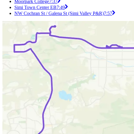
Moorpark College
7:37
Simi Town Center EB
7:49
NW Cochran St / Galena St (Simi Valley P&R)
7:57