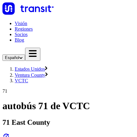
Visión
Regiones
Socios
Blog
Español
Estados Unidos
Ventura County
VCTC
71
autobús 71 de VCTC
71 East County