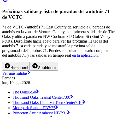
Próximas salidas y lista de paradas del autobús 71
de VCTC
71 de VCTC - autobús 71 East County da servicio a 8 paradas de
autobús en la zona de Ventura County, con primera salida desde The
Oaks y última parada en NW Cochran St / Galena St (Simi Valley
P&R). Desplázate hacia abajo para ver las próximas llegadas del
autobús 71 a cada parada y se mostrará la próxima salida
programada del autobús 71. Puedes consultar el horario completo
del autobús 71 y las salidas en tiempo real
en la aplicación
.
Northbound
Southbound
Ver más salidas
Paradas
lun, 10 ago 2026
The Oaks
6:50
Thousand Oaks Transit Center
7:00
Thousand Oaks Library / Teen Center
7:10
Moorpark Station EB
7:25
Princeton Ave / Amherst NB
7:31