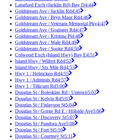
Langford Exch (Jacklin Rd) Bay D
4:44
Goldstream Ave / Jacklin Rd
4:45
Goldstream Ave / Bryn Maur Rd
4:46
Goldstream Ave / Veterans Memorial Pky
4:47
Goldstream Ave / Grainger Rd
4:47
Goldstream Ave / Kristina Pl
4:48
Goldstream Ave / Wale Rd
4:49
Goldstream Ave / Sooke Rd
4:50
Colwood Exch (Island Hwy) Bay E
4:51
Island Hwy / Wilfert Rd
4:52
Island Hwy / Six Mile Rd
4:53
Hwy 1 / Helmcken Rd
4:55
Hwy 1 / Admirals Rd
4:57
Hwy 1 / Tillicum Rd
5:00
Douglas St / Boleskine Rd / Uptown
5:02
Douglas St / Kelvin Rd
5:03
Douglas St / Finlayson St
5:04
Douglas St / Gorge Rd E / Hillside Ave
5:06
Douglas St / Discovery St
5:07
Douglas St / Pandora Ave
5:08
Douglas St / Fort St
5:10
Douglas St / Courtney St
5:11