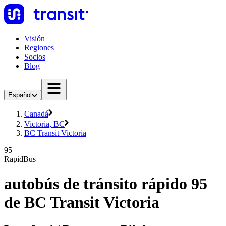
Visión
Regiones
Socios
Blog
Español
Canadá
Victoria, BC
BC Transit Victoria
95
RapidBus
autobús de tránsito rápido 95
de BC Transit Victoria