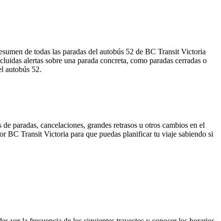
esumen de todas las paradas del autobús 52 de BC Transit Victoria
cluidas alertas sobre una parada concreta, como paradas cerradas o
el autobús 52.
 de paradas, cancelaciones, grandes retrasos u otros cambios en el
por BC Transit Victoria para que puedas planificar tu viaje sabiendo si
ver la frecuencia de los siguientes trayectos y conocer los horarios