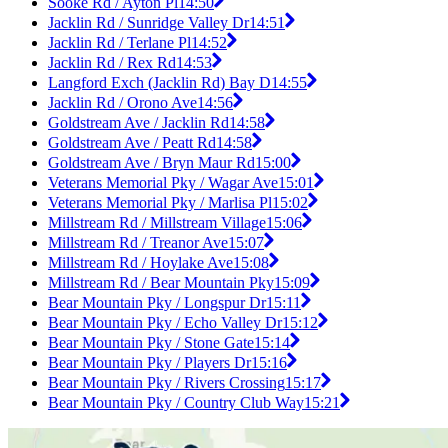
Sooke Rd / Ayton Pl
14:50
Jacklin Rd / Sunridge Valley Dr
14:51
Jacklin Rd / Terlane Pl
14:52
Jacklin Rd / Rex Rd
14:53
Langford Exch (Jacklin Rd) Bay D
14:55
Jacklin Rd / Orono Ave
14:56
Goldstream Ave / Jacklin Rd
14:58
Goldstream Ave / Peatt Rd
14:58
Goldstream Ave / Bryn Maur Rd
15:00
Veterans Memorial Pky / Wagar Ave
15:01
Veterans Memorial Pky / Marlisa Pl
15:02
Millstream Rd / Millstream Village
15:06
Millstream Rd / Treanor Ave
15:07
Millstream Rd / Hoylake Ave
15:08
Millstream Rd / Bear Mountain Pky
15:09
Bear Mountain Pky / Longspur Dr
15:11
Bear Mountain Pky / Echo Valley Dr
15:12
Bear Mountain Pky / Stone Gate
15:14
Bear Mountain Pky / Players Dr
15:16
Bear Mountain Pky / Rivers Crossing
15:17
Bear Mountain Pky / Country Club Way
15:21