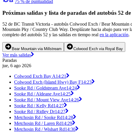
75 % de puntualidad
Próximas salidas y lista de paradas del autobús 52 de
52 de BC Transit Victoria - autobús Colwood Exch / Bear Mountain d
Mountain Pky / Country Club Way. Desplázate hacia abajo para ver las
completo del autobús 52 y las salidas en tiempo real
en la aplicación
.
Bear Mountain via Millstream
Colwood Exch via Royal Bay
Ver más salidas
Paradas
jue, 6 ago 2026
Colwood Exch Bay A
14:21
Colwood Exch (Island Hwy) Bay F
14:23
Sooke Rd / Goldstream Ave
14:24
Sooke Rd / Aldeane Ave
14:25
Sooke Rd / Mount View Ave
14:26
Sooke Rd / Kelly Rd
14:27
Sooke Rd / Ridley Dr
14:27
Metchosin Rd / Sooke Rd
14:28
Metchosin Rd / Laren Rd
14:29
Metchosin Rd / Wishart Rd
14:30