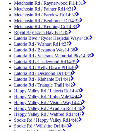
Metchosin Rd / Raynerwood Pl
14:31
Metchosin Rd / Painter Rd
14:31
Metchosin Rd / Farview Rd
14:32
Metchosin Rd / Benhomer Dr
14:32
Metchosin Rd / Kenning Crt
14:33
Royal Bay Exch Bay B
14:35
Latoria Blvd / Ryder Hesjedal Way
14:36
Latoria Rd / Wishart Rd
14:37
Latoria Rd / Bezanton Way
14:38
Latoria Rd / Veterans Memorial Pky
14:39
Latoria Rd / Castlewood Rd
14:39
Latoria Rd / Kelly Dawn Pl
14:40
Latoria Rd / Desmond Dr
14:40
Latoria Rd / Klahanie Dr
14:41
Latoria Rd / Triangle Trail
14:42
Happy Valley Rd / Latoria Rd
14:43
Happy Valley Rd / Lobo Vale
14:44
Happy Valley Rd / Vision Way
14:45
Happy Valley Rd / Acadian Rd
14:46
Happy Valley Rd / Walfred Rd
14:47
Sooke Rd / Happy Valley Rd
14:48
Sooke Rd / Willshire Dr
14:49