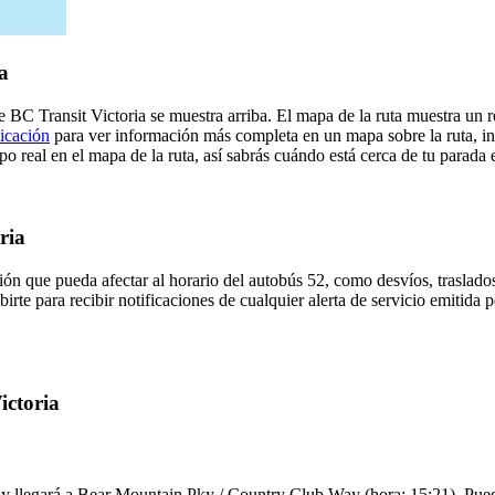
a
BC Transit Victoria se muestra arriba. El mapa de la ruta muestra un r
licación
para ver información más completa en un mapa sobre la ruta, in
o real en el mapa de la ruta, así sabrás cuándo está cerca de tu parada 
ria
ón que pueda afectar al horario del autobús 52, como desvíos, traslados
irte para recibir notificaciones de cualquier alerta de servicio emitida 
ictoria
 llegará a Bear Mountain Pky / Country Club Way (hora: 15:21). Puedes 