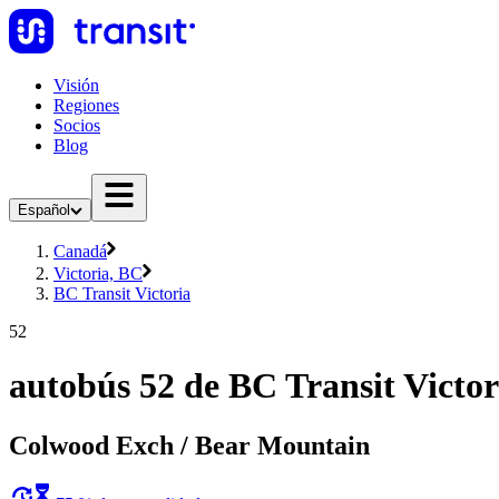
Visión
Regiones
Socios
Blog
Español
Canadá
Victoria, BC
BC Transit Victoria
52
autobús 52 de BC Transit Victor
Colwood Exch / Bear Mountain