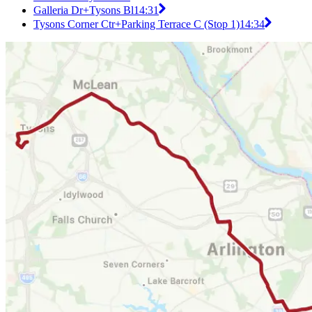
Galleria Dr+Tysons Bl
14:31
Tysons Corner Ctr+Parking Terrace C (Stop 1)
14:34