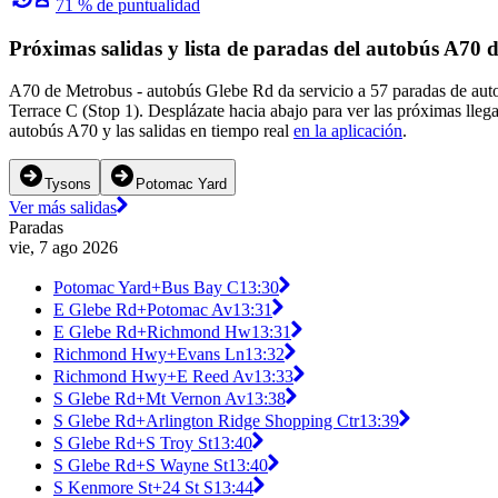
71 % de puntualidad
Próximas salidas y lista de paradas del autobús A70 
A70 de Metrobus - autobús Glebe Rd da servicio a 57 paradas de au
Terrace C (Stop 1). Desplázate hacia abajo para ver las próximas lle
autobús A70 y las salidas en tiempo real
en la aplicación
.
Tysons
Potomac Yard
Ver más salidas
Paradas
vie, 7 ago 2026
Potomac Yard+Bus Bay C
13:30
E Glebe Rd+Potomac Av
13:31
E Glebe Rd+Richmond Hw
13:31
Richmond Hwy+Evans Ln
13:32
Richmond Hwy+E Reed Av
13:33
S Glebe Rd+Mt Vernon Av
13:38
S Glebe Rd+Arlington Ridge Shopping Ctr
13:39
S Glebe Rd+S Troy St
13:40
S Glebe Rd+S Wayne St
13:40
S Kenmore St+24 St S
13:44