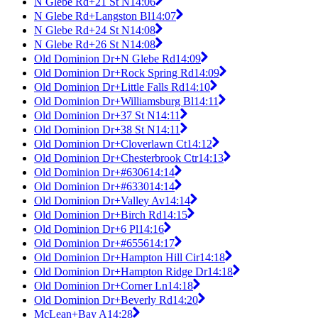
N Glebe Rd+21 St N
14:06
N Glebe Rd+Langston Bl
14:07
N Glebe Rd+24 St N
14:08
N Glebe Rd+26 St N
14:08
Old Dominion Dr+N Glebe Rd
14:09
Old Dominion Dr+Rock Spring Rd
14:09
Old Dominion Dr+Little Falls Rd
14:10
Old Dominion Dr+Williamsburg Bl
14:11
Old Dominion Dr+37 St N
14:11
Old Dominion Dr+38 St N
14:11
Old Dominion Dr+Cloverlawn Ct
14:12
Old Dominion Dr+Chesterbrook Ctr
14:13
Old Dominion Dr+#6306
14:14
Old Dominion Dr+#6330
14:14
Old Dominion Dr+Valley Av
14:14
Old Dominion Dr+Birch Rd
14:15
Old Dominion Dr+6 Pl
14:16
Old Dominion Dr+#6556
14:17
Old Dominion Dr+Hampton Hill Cir
14:18
Old Dominion Dr+Hampton Ridge Dr
14:18
Old Dominion Dr+Corner Ln
14:18
Old Dominion Dr+Beverly Rd
14:20
McLean+Bay A
14:28