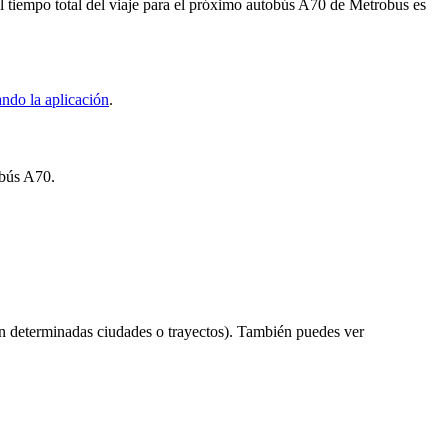
tiempo total del viaje para el próximo autobús A70 de Metrobus es
ndo la aplicación
.
obús A70.
n determinadas ciudades o trayectos). También puedes ver