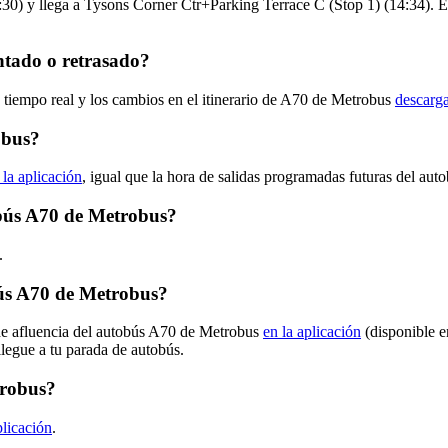
) y llega a Tysons Corner Ctr+Parking Terrace C (Stop 1) (14:34). El 
ntado o retrasado?
n tiempo real y los cambios en el itinerario de A70 de Metrobus
descarga
obus?
 la aplicación
, igual que la hora de salidas programadas futuras del aut
tobús A70 de Metrobus?
.
ús A70 de Metrobus?
 de afluencia del autobús A70 de Metrobus
en la aplicación
(disponible e
llegue a tu parada de autobús.
trobus?
plicación
.