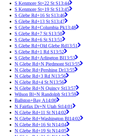
S Kenmore St+22 St S
13:44
S Kenmore St+19 St S
13:45
S Glebe Rd+16 St S
13:46
S Glebe Rd+13 St S
13:47
S Glebe Rd+Columbia Pk
13:48
S Glebe Rd+7 St S
13:50
S Glebe Rd+6 St S
13:51
S Glebe Rd+Old Glebe Rd
13:51
S Glebe Rd+1 Rd S
13:52
S Glebe Rd+Arlington Bl
13:53
N Glebe Rd+N Piedmont St
13:55
N Glebe Rd+Pershing Dr
13:55
N Glebe Rd+3 Rd N
13:56
N Glebe Rd+4 St N
13:56
N Glebe Rd+N Quincy St
13:57
Wilson Bl+N Randolph St
13:59
Ballston+Bay A
14:00
N Fairfax Dr+N Utah St
14:01
N Glebe Rd+11 St N
14:02
N Glebe Rd+Washington Bl
14:02
N Glebe Rd+16 St N
14:04
N Glebe Rd+19 St N
14:05