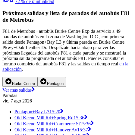
72 % de puntualidad
Próximas salidas y lista de paradas del autobús F81
de Metrobus
F81 de Metrobus - autobús Burke Centre Exp da servicio a 49
paradas de autobús en la zona de Washington D.C., con primera
salida desde Pentagon+Bay L3 y última parada en Burke Centre
Pkwy+Oak Leather Dr. Desplázate hacia abajo para ver las
próximas llegadas del autobús F81 a cada parada y se mostrará la
próxima salida programada del autobús F81. Puedes consultar el
horario completo del autobús F81 y las salidas en tiempo real
en la
aplicación
.
Burke Centre
Pentagon
Ver más salidas
Paradas
vie, 7 ago 2026
Pentagon+Bay L3
15:20
Old Keene Mill Rd+Spring Rd
15:36
Old Keene Mill Rd+Commerce St
15:36
Old Keene Mill Rd+Hanover Av
15:37