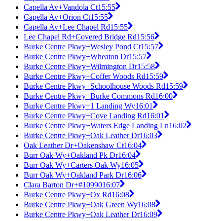
Capella Av+Vandola Ct
15:55
Capella Av+Orion Ct
15:55
Capella Av+Lee Chapel Rd
15:55
Lee Chapel Rd+Covered Bridge Rd
15:56
Burke Centre Pkwy+Wesley Pond Ct
15:57
Burke Centre Pkwy+Wheaton Dr
15:57
Burke Centre Pkwy+Wilmington Dr
15:58
Burke Centre Pkwy+Coffer Woods Rd
15:59
Burke Centre Pkwy+Schoolhouse Woods Rd
15:59
Burke Centre Pkwy+Burke Commons Rd
16:00
Burke Centre Pkwy+1 Landing Wy
16:01
Burke Centre Pkwy+Cove Landing Rd
16:01
Burke Centre Pkwy+Waters Edge Landing Ln
16:02
Burke Centre Pkwy+Oak Leather Dr
16:03
Oak Leather Dr+Oakenshaw Ct
16:04
Burr Oak Wy+Oakland Pk Dr
16:04
Burr Oak Wy+Carters Oak Wy
16:05
Burr Oak Wy+Oakland Park Dr
16:06
Clara Barton Dr+#10990
16:07
Burke Centre Pkwy+Ox Rd
16:08
Burke Centre Pkwy+Oak Green Wy
16:08
Burke Centre Pkwy+Oak Leather Dr
16:09