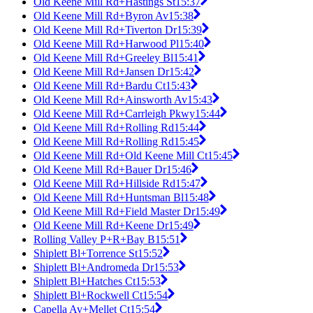
Old Keene Mill Rd+Hastings St
15:37
Old Keene Mill Rd+Byron Av
15:38
Old Keene Mill Rd+Tiverton Dr
15:39
Old Keene Mill Rd+Harwood Pl
15:40
Old Keene Mill Rd+Greeley Bl
15:41
Old Keene Mill Rd+Jansen Dr
15:42
Old Keene Mill Rd+Bardu Ct
15:43
Old Keene Mill Rd+Ainsworth Av
15:43
Old Keene Mill Rd+Carrleigh Pkwy
15:44
Old Keene Mill Rd+Rolling Rd
15:44
Old Keene Mill Rd+Rolling Rd
15:45
Old Keene Mill Rd+Old Keene Mill Ct
15:45
Old Keene Mill Rd+Bauer Dr
15:46
Old Keene Mill Rd+Hillside Rd
15:47
Old Keene Mill Rd+Huntsman Bl
15:48
Old Keene Mill Rd+Field Master Dr
15:49
Old Keene Mill Rd+Keene Dr
15:49
Rolling Valley P+R+Bay B
15:51
Shiplett Bl+Torrence St
15:52
Shiplett Bl+Andromeda Dr
15:53
Shiplett Bl+Hatches Ct
15:53
Shiplett Bl+Rockwell Ct
15:54
Capella Av+Mellet Ct
15:54