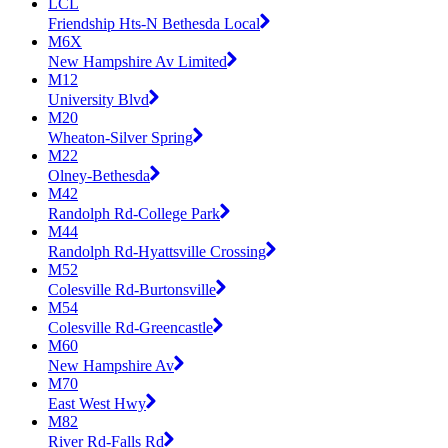
LCL
Friendship Hts-N Bethesda Local
M6X
New Hampshire Av Limited
M12
University Blvd
M20
Wheaton-Silver Spring
M22
Olney-Bethesda
M42
Randolph Rd-College Park
M44
Randolph Rd-Hyattsville Crossing
M52
Colesville Rd-Burtonsville
M54
Colesville Rd-Greencastle
M60
New Hampshire Av
M70
East West Hwy
M82
River Rd-Falls Rd