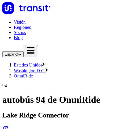
Visión
Regiones
Socios
Blog
Español
Estados Unidos
Washington D.C.
OmniRide
94
autobús 94 de OmniRide
Lake Ridge Connector