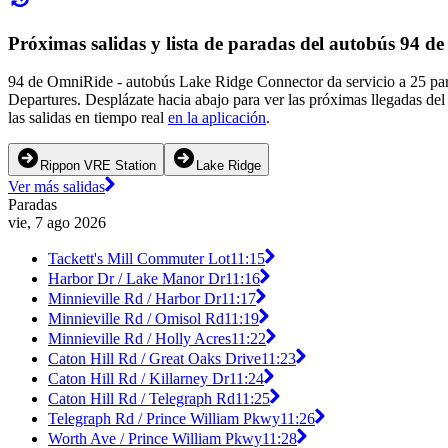
Próximas salidas y lista de paradas del autobús 94 
94 de OmniRide - autobús Lake Ridge Connector da servicio a 25 par
Departures. Desplázate hacia abajo para ver las próximas llegadas de
las salidas en tiempo real
en la aplicación
.
Rippon VRE Station
Lake Ridge
Ver más salidas
Paradas
vie, 7 ago 2026
Tackett's Mill Commuter Lot
11:15
Harbor Dr / Lake Manor Dr
11:16
Minnieville Rd / Harbor Dr
11:17
Minnieville Rd / Omisol Rd
11:19
Minnieville Rd / Holly Acres
11:22
Caton Hill Rd / Great Oaks Drive
11:23
Caton Hill Rd / Killarney Dr
11:24
Caton Hill Rd / Telegraph Rd
11:25
Telegraph Rd / Prince William Pkwy
11:26
Worth Ave / Prince William Pkwy
11:28