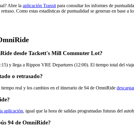
ual? Abre la
aplicación Transit
para consultar los informes de puntualid
 retraso. Como estas estadísticas de puntualidad se generan en base a los
 OmniRide
iRide desde Tackett's Mill Commuter Lot?
:15) y llega a Rippon VRE Departures (12:00). El tiempo total del via
tado o retrasado?
n tiempo real y los cambios en el itinerario de 94 de OmniRide
descarga
ide?
la aplicación
, igual que la hora de salidas programadas futuras del auto
tobús 94 de OmniRide?