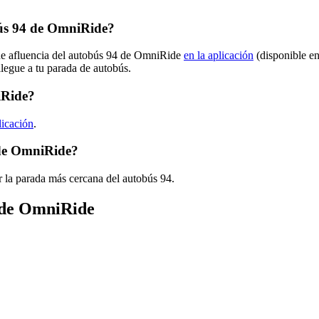
ús 94 de OmniRide?
 de afluencia del autobús 94 de OmniRide
en la aplicación
(disponible en
llegue a tu parada de autobús.
iRide?
licación
.
 de OmniRide?
 la parada más cercana del autobús 94.
s de OmniRide