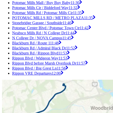
Potomac Mills Mall / Buy Buy Baby
11:30
Potomac Mills Cir / Biddeford Way
11:32
Potomac Mills Rd / Potomac Mills Cir
11:35
POTOMAC MILLS RD / METRO PLAZA
11:35
Stonebridge Garage / Southside
11:40
Potomac Center Blvd / Potomac Town Ctr
11:42
Neabsco Mills Rd / N College Dr
11:44
N College Dr / NOVA Campus
11:45
Blackburn Rd / Route 1
11:48
Blackburn Rd / Admiral Black Dr
11:52
Blackburn Rd / Rippon Blvd
11:53
Rippon Blvd / Widgeon Way
11:53
Rippon Blvd before Marsh Overlook Dr
11:57
Rippon Blvd / Big Grest Ln
11:58
Rippon VRE Departures
12:00