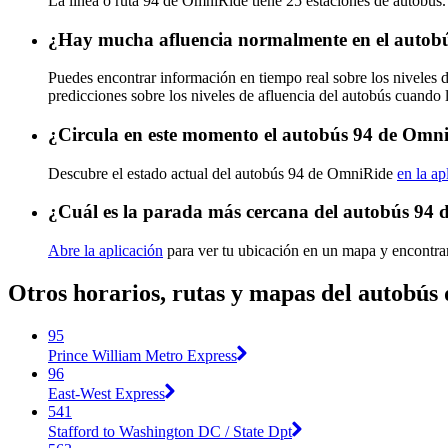
La línea o ruta 94 de OmniRide tiene 25 estaciones de autobús.
¿Hay mucha afluencia normalmente en el autob
Puedes encontrar información en tiempo real sobre los niveles
predicciones sobre los niveles de afluencia del autobús cuando 
¿Circula en este momento el autobús 94 de Omn
Descubre el estado actual del autobús 94 de OmniRide
en la ap
¿Cuál es la parada más cercana del autobús 94
Abre la aplicación
para ver tu ubicación en un mapa y encontrar
Otros horarios, rutas y mapas del autobú
95
Prince William Metro Express
96
East-West Express
541
Stafford to Washington DC / State Dpt