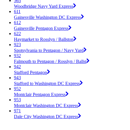
563
Woodbridge Navy Yard Express
611
Gainesville Washington DC Express
612
Gainesville Pentagon Express
622
Haymarket to Rosslyn / Ballston
923
Spotsylvania to Pentagon / Navy Yard
932
Falmouth to Pentagon / Rosslyn / Ballst
942
Stafford Pentagon
943
Stafford to Washington DC Express
952
Montclair Pentagon Express
953
Montclair Washington DC Express
971
Dale City Washington DC Express