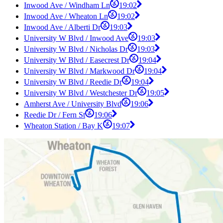
Inwood Ave / Windham Ln
19:02
Inwood Ave / Wheaton Ln
19:02
Inwood Ave / Alberti Dr
19:03
University W Blvd / Inwood Ave
19:03
University W Blvd / Nicholas Dr
19:03
University W Blvd / Easecrest Dr
19:04
University W Blvd / Markwood Dr
19:04
University W Blvd / Reedie Dr
19:04
University W Blvd / Westchester Dr
19:05
Amherst Ave / University Blvd
19:06
Reedie Dr / Fern St
19:06
Wheaton Station / Bay K
19:07