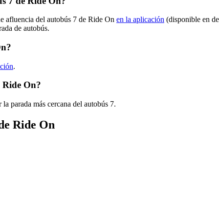
ús 7 de Ride On?
de afluencia del autobús 7 de Ride On
en la aplicación
(disponible en de
arada de autobús.
On?
ación
.
e Ride On?
 la parada más cercana del autobús 7.
 de Ride On