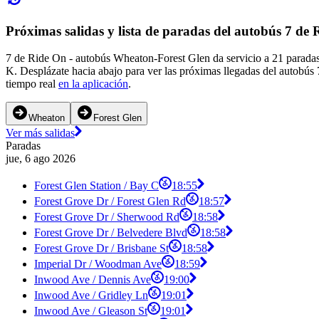
Próximas salidas y lista de paradas del autobús 7 de
7 de Ride On - autobús Wheaton-Forest Glen da servicio a 21 paradas
K. Desplázate hacia abajo para ver las próximas llegadas del autobús 
tiempo real
en la aplicación
.
Wheaton
Forest Glen
Ver más salidas
Paradas
jue, 6 ago 2026
Forest Glen Station / Bay C
18:55
Forest Grove Dr / Forest Glen Rd
18:57
Forest Grove Dr / Sherwood Rd
18:58
Forest Grove Dr / Belvedere Blvd
18:58
Forest Grove Dr / Brisbane St
18:58
Imperial Dr / Woodman Ave
18:59
Inwood Ave / Dennis Ave
19:00
Inwood Ave / Gridley Ln
19:01
Inwood Ave / Gleason St
19:01