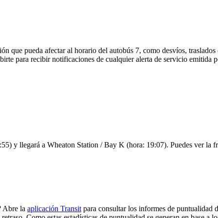
ón que pueda afectar al horario del autobús 7, como desvíos, traslados 
birte para recibir notificaciones de cualquier alerta de servicio emitida
:55) y llegará a Wheaton Station / Bay K (hora: 19:07). Puedes ver la fr
? Abre la
aplicación Transit
para consultar los informes de puntualidad d
 retraso. Como estas estadísticas de puntualidad se generan en base a los