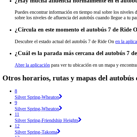
¿Hay mucha afluencia normalmente en el autob
Puedes encontrar información en tiempo real sobre los niveles 
sobre los niveles de afluencia del autobús cuando llegue a tu p
¿Circula en este momento el autobús 7 de Ride 
Descubre el estado actual del autobús 7 de Ride On
en la aplic
¿Cuál es la parada más cercana del autobús 7 d
Abre la aplicación
para ver tu ubicación en un mapa y encontrar
Otros horarios, rutas y mapas del autobús
8
Silver Spring-Wheaton
9
Silver Spring-Wheaton
11
Silver Spring-Friendship Heights
12
Silver Spring-Takoma