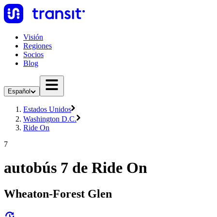
Visión
Regiones
Socios
Blog
Español
Estados Unidos
Washington D.C.
Ride On
7
autobús 7 de Ride On
Wheaton-Forest Glen