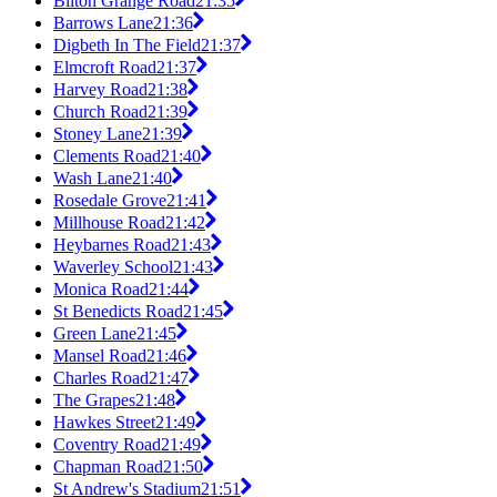
Bilton Grange Road
21:35
Barrows Lane
21:36
Digbeth In The Field
21:37
Elmcroft Road
21:37
Harvey Road
21:38
Church Road
21:39
Stoney Lane
21:39
Clements Road
21:40
Wash Lane
21:40
Rosedale Grove
21:41
Millhouse Road
21:42
Heybarnes Road
21:43
Waverley School
21:43
Monica Road
21:44
St Benedicts Road
21:45
Green Lane
21:45
Mansel Road
21:46
Charles Road
21:47
The Grapes
21:48
Hawkes Street
21:49
Coventry Road
21:49
Chapman Road
21:50
St Andrew's Stadium
21:51