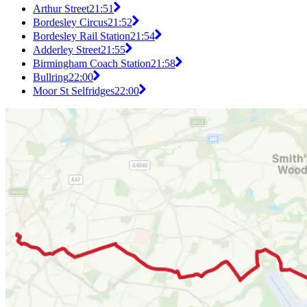
Arthur Street
21:51
Bordesley Circus
21:52
Bordesley Rail Station
21:54
Adderley Street
21:55
Birmingham Coach Station
21:58
Bullring
22:00
Moor St Selfridges
22:00