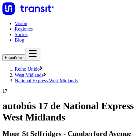
Visión
Regiones
Socios
Blog
Español
Reino Unido
West Midlands
National Express West Midlands
17
autobús 17 de National Express
West Midlands
Moor St Selfridges - Cumberford Avenue