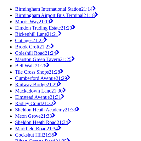
Birmingham International Station
21:14
Birmingham Airport Bus Terminal
21:18
Morris Way
21:19
Elmdon Trading Estate
21:20
Bickenhill Lane
21:21
Cottages
21:22
Brook Croft
21:23
Coleshill Road
21:24
Marston Green Tavern
21:25
Bell Walk
21:26
Tile Cross Shops
21:28
Cumberford Avenue
21:29
Railway Bridge
21:29
Mackadown Lane
21:30
Elmstead Avenue
21:31
Radley Court
21:32
Sheldon Heath Academy
21:33
Meon Grove
21:33
Sheldon Heath Road
21:34
Markfield Road
21:34
Cockshut Hill
21:35