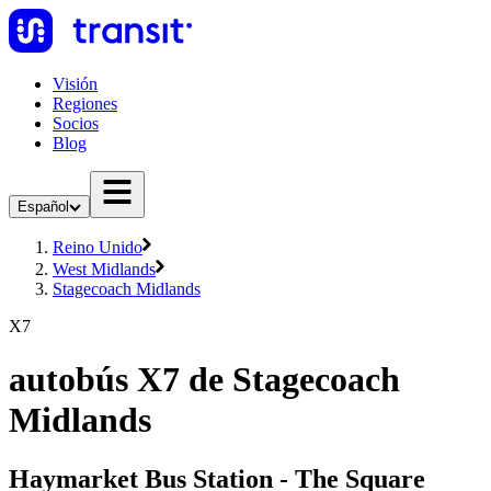
Visión
Regiones
Socios
Blog
Español
Reino Unido
West Midlands
Stagecoach Midlands
X7
autobús X7 de Stagecoach
Midlands
Haymarket Bus Station - The Square