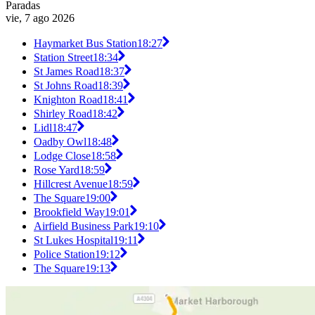
Paradas
vie, 7 ago 2026
Haymarket Bus Station
18:27
Station Street
18:34
St James Road
18:37
St Johns Road
18:39
Knighton Road
18:41
Shirley Road
18:42
Lidl
18:47
Oadby Owl
18:48
Lodge Close
18:58
Rose Yard
18:59
Hillcrest Avenue
18:59
The Square
19:00
Brookfield Way
19:01
Airfield Business Park
19:10
St Lukes Hospital
19:11
Police Station
19:12
The Square
19:13