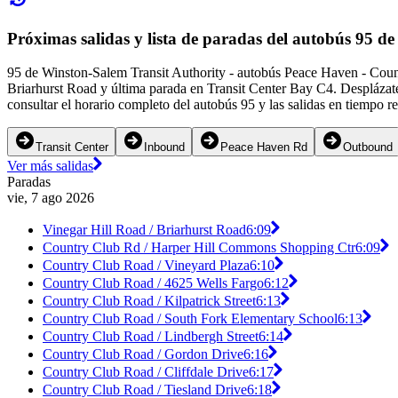
Próximas salidas y lista de paradas del autobús 95 d
95 de Winston-Salem Transit Authority - autobús Peace Haven - Count
Briarhurst Road y última parada en Transit Center Bay C4. Desplázate
consultar el horario completo del autobús 95 y las salidas en tiempo r
Transit Center
Inbound
Peace Haven Rd
Outbound
Ver más salidas
Paradas
vie, 7 ago 2026
Vinegar Hill Road / Briarhurst Road
6:09
Country Club Rd / Harper Hill Commons Shopping Ctr
6:09
Country Club Road / Vineyard Plaza
6:10
Country Club Road / 4625 Wells Fargo
6:12
Country Club Road / Kilpatrick Street
6:13
Country Club Road / South Fork Elementary School
6:13
Country Club Road / Lindbergh Street
6:14
Country Club Road / Gordon Drive
6:16
Country Club Road / Cliffdale Drive
6:17
Country Club Road / Tiesland Drive
6:18