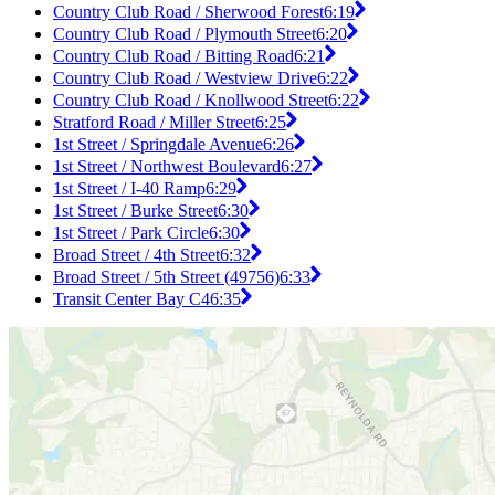
Country Club Road / Sherwood Forest
6:19
Country Club Road / Plymouth Street
6:20
Country Club Road / Bitting Road
6:21
Country Club Road / Westview Drive
6:22
Country Club Road / Knollwood Street
6:22
Stratford Road / Miller Street
6:25
1st Street / Springdale Avenue
6:26
1st Street / Northwest Boulevard
6:27
1st Street / I-40 Ramp
6:29
1st Street / Burke Street
6:30
1st Street / Park Circle
6:30
Broad Street / 4th Street
6:32
Broad Street / 5th Street (49756)
6:33
Transit Center Bay C4
6:35