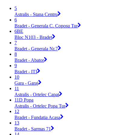
5
Astralis - Stana Centru
6
Bradet - Generala C. Coposu Tur
6BE
Bloc N103 - Bradet
7
Bradet - Generala Nr.7
8
Bradet - Abator
9
Bradet - ITI
10
Gara - Garaj
11
Astralis - Ortelec Capat
11D Popa
Astralis - Ortelec Popa Tur
12
Bradet - Fundatia Acasa
13
Bradet - Sarmas 71
14