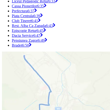
Liceul Pedagogic Retur
6:33
Cassa Pionerilor
6:35
Prefectura
6:37
Piata Centrala
6:39
Club Tineret
6:41
Rest. Alba Ca Zapada
6:43
Episcopie Retur
6:45
Dacia Service
6:47
Pensiunea Zagor
6:49
Bradet
6:50