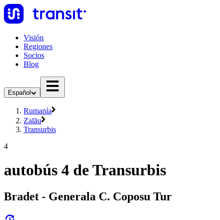
Visión
Regiones
Socios
Blog
Español
Rumanía
Zalău
Transurbis
4
autobús 4 de Transurbis
Bradet - Generala C. Coposu Tur