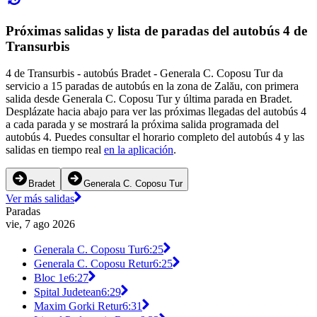
Próximas salidas y lista de paradas del autobús 4 de
Transurbis
4 de Transurbis - autobús Bradet - Generala C. Coposu Tur da
servicio a 15 paradas de autobús en la zona de Zalău, con primera
salida desde Generala C. Coposu Tur y última parada en Bradet.
Desplázate hacia abajo para ver las próximas llegadas del autobús 4
a cada parada y se mostrará la próxima salida programada del
autobús 4. Puedes consultar el horario completo del autobús 4 y las
salidas en tiempo real
en la aplicación
.
Bradet
Generala C. Coposu Tur
Ver más salidas
Paradas
vie, 7 ago 2026
Generala C. Coposu Tur
6:25
Generala C. Coposu Retur
6:25
Bloc 1e
6:27
Spital Judetean
6:29
Maxim Gorki Retur
6:31