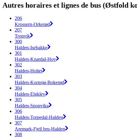
Autres horaires et lignes de bus (Østfold ko
206
Krossern-Orkerød
207
Tronvik
300
Halden-Isebakke
301
Halden-Knardal-Hov
302
Halden-Holtet
303
Halden-Kornsjø-Bokerød
304
Halden-Elgklev
305
Halden-Sponvika
306
Halden-Torpedal-Halden
307
Aremark-Fjell bru-Halden
308