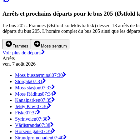
Arrêts et prochains départs pour le bus 205 (Østfold k
Le bus 205 - Framnes (Østfold kollektivtrafikk) dessert 13 arrêts de bu
départs du bus 205. L'horaire complet du bus 205 ainsi que les départs
Framnes
Moss sentrum
Voir plus de départs
Arrêts
ven. 7 août 2026
Moss bussterminal
07:30
Storgata
07:31
Moss stasjon
07:33
Moss Rådhus
07:34
Kanalparken
07:35
Jeløy Kiwi
07:36
Fiske
07:37
Syrinveien
07:38
Vårlistranda
07:38
Horsens gate
07:39
Strandpromenaden
07:40