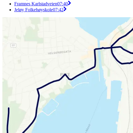
Framnes Karlstadveien
07:40
Jeløy Folkehøyskole
07:42