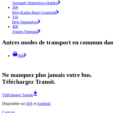
Aremark-Strømsfoss-Halden
309
Ørje-Kasbo-Buer-Granerud
310
Ørje-Strømsfoss
400
Askim-Trøgstad
Autres modes de transport en commun dans
Båt
Ne manquez plus jamais votre bus.
Téléchargez Transit.
Télécharger Transit
Disponible sur
iOS
et
Android
Coucou