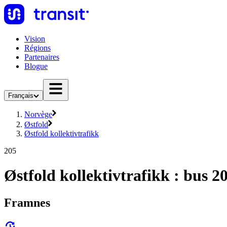
Vision
Régions
Partenaires
Blogue
Français
Norvège
Østfold
Østfold kollektivtrafikk
205
Østfold kollektivtrafikk : bus 2
Framnes