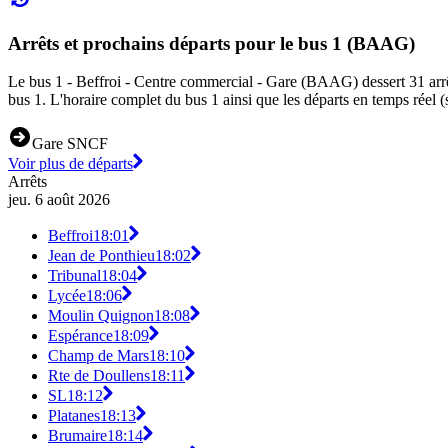
Arrêts et prochains départs pour le bus 1 (BAAG)
Le bus 1 - Beffroi - Centre commercial - Gare (BAAG) dessert 31 arrêts
bus 1. L'horaire complet du bus 1 ainsi que les départs en temps réel (
Gare SNCF
Voir plus de départs
Arrêts
jeu. 6 août 2026
Beffroi
18:01
Jean de Ponthieu
18:02
Tribunal
18:04
Lycée
18:06
Moulin Quignon
18:08
Espérance
18:09
Champ de Mars
18:10
Rte de Doullens
18:11
SL
18:12
Platanes
18:13
Brumaire
18:14