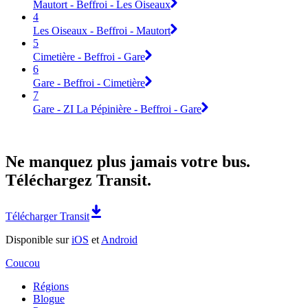
Mautort - Beffroi - Les Oiseaux
4
Les Oiseaux - Beffroi - Mautort
5
Cimetière - Beffroi - Gare
6
Gare - Beffroi - Cimetière
7
Gare - ZI La Pépinière - Beffroi - Gare
Ne manquez plus jamais votre bus.
Téléchargez Transit.
Télécharger Transit
Disponible sur
iOS
et
Android
Coucou
Régions
Blogue