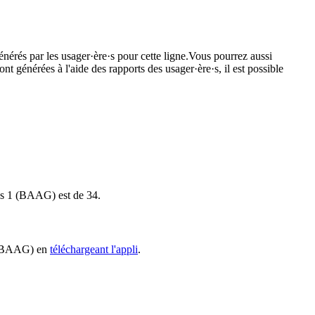
énérés par les usager·ère·s pour cette ligne.Vous pourrez aussi
nt générées à l'aide des rapports des usager·ère·s, il est possible
 bus 1 (BAAG) est de 34.
 1 (BAAG) en
téléchargeant l'appli
.