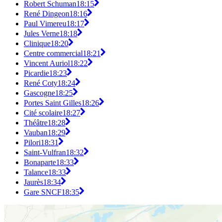
Robert Schuman
18:15
René Dingeon
18:16
Paul Vimereu
18:17
Jules Verne
18:18
Clinique
18:20
Centre commercial
18:21
Vincent Auriol
18:22
Picardie
18:23
René Coty
18:24
Gascogne
18:25
Portes Saint Gilles
18:26
Cité scolaire
18:27
Théâtre
18:28
Vauban
18:29
Pilori
18:31
Saint-Vulfran
18:32
Bonaparte
18:33
Talance
18:33
Jaurès
18:34
Gare SNCF
18:35