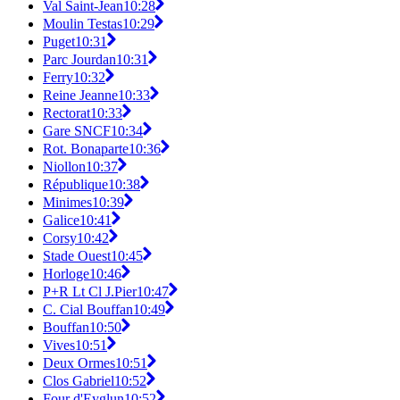
Val Saint-Jean
10:28
Moulin Testas
10:29
Puget
10:31
Parc Jourdan
10:31
Ferry
10:32
Reine Jeanne
10:33
Rectorat
10:33
Gare SNCF
10:34
Rot. Bonaparte
10:36
Niollon
10:37
République
10:38
Minimes
10:39
Galice
10:41
Corsy
10:42
Stade Ouest
10:45
Horloge
10:46
P+R Lt Cl J.Pier
10:47
C. Cial Bouffan
10:49
Bouffan
10:50
Vives
10:51
Deux Ormes
10:51
Clos Gabriel
10:52
Four d'Eyglun
10:52