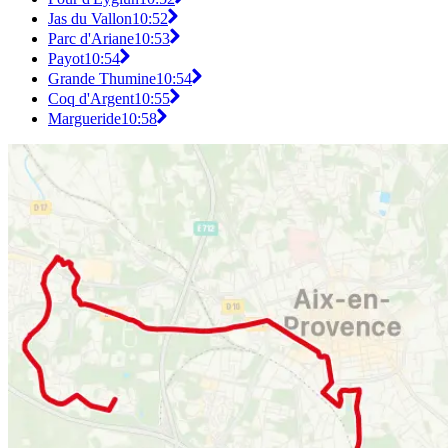
Jas du Vallon
10:52
Parc d'Ariane
10:53
Payot
10:54
Grande Thumine
10:54
Coq d'Argent
10:55
Margueride
10:58