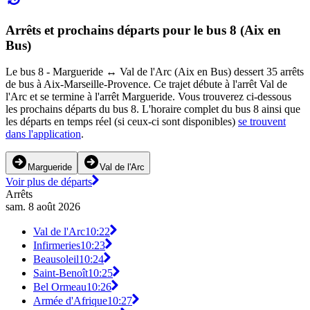
Arrêts et prochains départs pour le bus 8 (Aix en
Bus)
Le bus 8 - Margueride ↔ Val de l'Arc (Aix en Bus) dessert 35 arrêts
de bus à Aix-Marseille-Provence. Ce trajet débute à l'arrêt Val de
l'Arc et se termine à l'arrêt Margueride. Vous trouverez ci-dessous
les prochains départs du bus 8. L'horaire complet du bus 8 ainsi que
les départs en temps réel (si ceux-ci sont disponibles)
se trouvent
dans l'application
.
Margueride
Val de l'Arc
Voir plus de départs
Arrêts
sam. 8 août 2026
Val de l'Arc
10:22
Infirmeries
10:23
Beausoleil
10:24
Saint-Benoît
10:25
Bel Ormeau
10:26
Armée d'Afrique
10:27