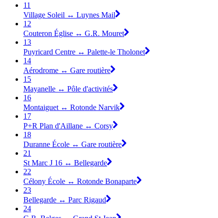
11
Village Soleil ↔ Luynes Mail
12
Couteron Église ↔ G.R. Mouret
13
Puyricard Centre ↔ Palette-le Tholonet
14
Aérodrome ↔ Gare routière
15
Mayanelle ↔ Pôle d'activités
16
Montaiguet ↔ Rotonde Narvik
17
P+R Plan d'Aillane ↔ Corsy
18
Duranne École ↔ Gare routière
21
St Marc J 16 ↔ Bellegarde
22
Célony École ↔ Rotonde Bonaparte
23
Bellegarde ↔ Parc Rigaud
24