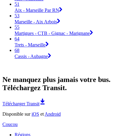
51
Aix - Marseille Par RN
53
Marseille - Aix Arbois
55
Martigues - CTB - Gignac - Marignane
64
Trets - Marseille
68
Cassis - Aubagne
Ne manquez plus jamais votre bus.
Téléchargez Transit.
Télécharger Transit
Disponible sur
iOS
et
Android
Coucou
Régions