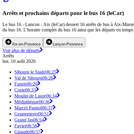
Arrêts et prochains départs pour le bus 16 (leCar)
Le bus 16 - Lancon - Aix (leCar) dessert 16 arrêts de bus à Aix-Marsei
du bus 16. L'horaire complet du bus 16 ainsi que les départs en temps 
Aix-en-Provence
Lançon-Provence
Voir plus de départs
Arrêts
lun. 10 août 2026
Sibourg le Stade
06:25
Val de Sibourg
06:26
Fanets
06:29
Coste
06:33
Moulin de Laure
06:34
Médiathèque
06:36
Marcel Pagnol
06:37
Gramenieres
06:51
Grand Jas
06:54
Favier
06:56
Giraude
06:57