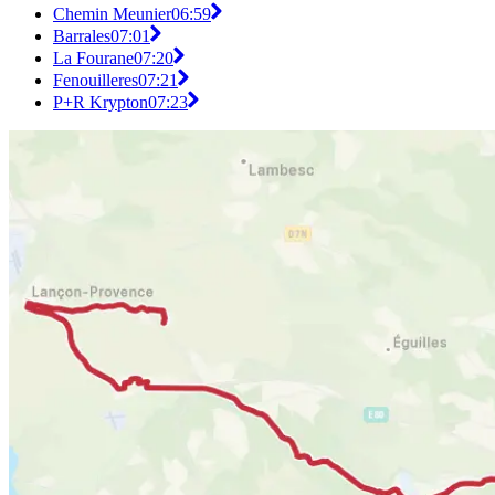
Chemin Meunier
06:59
Barrales
07:01
La Fourane
07:20
Fenouilleres
07:21
P+R Krypton
07:23