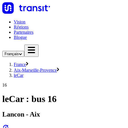
Vision
Régions
Partenaires
Blogue
Français
France
Aix-Marseille-Provence
leCar
16
leCar : bus 16
Lancon - Aix