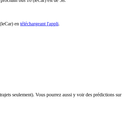
e prochain bus 16 (leCar) est de 58.
 (leCar) en
téléchargeant l'appli
.
 trajets seulement). Vous pourrez aussi y voir des prédictions sur