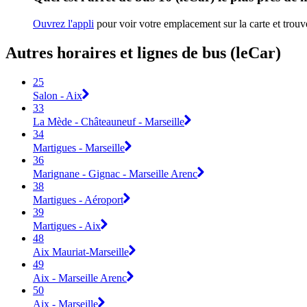
Ouvrez l'appli
pour voir votre emplacement sur la carte et trouve
Autres horaires et lignes de bus (leCar)
25
Salon - Aix
33
La Mède - Châteauneuf - Marseille
34
Martigues - Marseille
36
Marignane - Gignac - Marseille Arenc
38
Martigues - Aéroport
39
Martigues - Aix
48
Aix Mauriat-Marseille
49
Aix - Marseille Arenc
50
Aix - Marseille