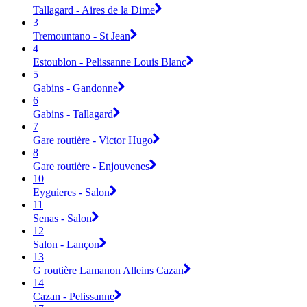
Tallagard - Aires de la Dime
3
Tremountano - St Jean
4
Estoublon - Pelissanne Louis Blanc
5
Gabins - Gandonne
6
Gabins - Tallagard
7
Gare routière - Victor Hugo
8
Gare routière - Enjouvenes
10
Eyguieres - Salon
11
Senas - Salon
12
Salon - Lançon
13
G routière Lamanon Alleins Cazan
14
Cazan - Pelissanne