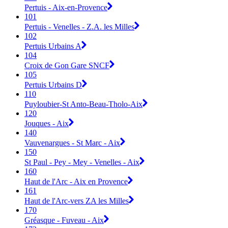
Pertuis - Aix-en-Provence
101
Pertuis - Venelles - Z.A. les Milles
102
Pertuis Urbains A
104
Croix de Gon Gare SNCF
105
Pertuis Urbains D
110
Puyloubier-St Anto-Beau-Tholo-Aix
120
Jouques - Aix
140
Vauvenargues - St Marc - Aix
150
St Paul - Pey - Mey - Venelles - Aix
160
Haut de l'Arc - Aix en Provence
161
Haut de l'Arc-vers ZA les Milles
170
Gréasque - Fuveau - Aix