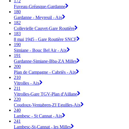
172
Fuveau-Gréasque-Gardanne
180
Gardanne - Meyreuil - Aix
182
Collevielle Cauvet-Gare Routière
183
8 mai 1945 - Gare Routière SNCF
190
Simiane - Bouc Bel Air - Aix
191
Gardanne-Simiane-Bba-ZA Milles
200
Plan de Campagne - Cabriès - Aix
210
Vitrolles - Aix
211
Vitrolles-Gare TGV-Plan d'Aillane
220
Coudoux-Ventabren-ZI Eguilles-Aix
240
Lambesc - St Cannat - Aix
241
Lambesc-St-Cannat - les Milles