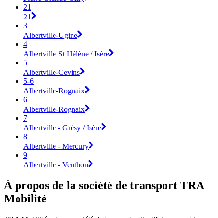
21
21
3
Albertville-Ugine
4
Albertville-St Hélène / Isère
5
Albertville-Cevins
5-6
Albertville-Rognaix
6
Albertville-Rognaix
7
Albertville - Grésy / Isère
8
Albertville - Mercury
9
Albertville - Venthon
À propos de la société de transport TRA
Mobilité