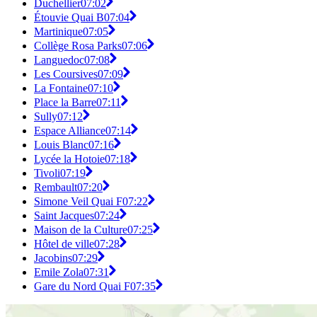
Duchellier
07:02
Étouvie Quai B
07:04
Martinique
07:05
Collège Rosa Parks
07:06
Languedoc
07:08
Les Coursives
07:09
La Fontaine
07:10
Place la Barre
07:11
Sully
07:12
Espace Alliance
07:14
Louis Blanc
07:16
Lycée la Hotoie
07:18
Tivoli
07:19
Rembault
07:20
Simone Veil Quai F
07:22
Saint Jacques
07:24
Maison de la Culture
07:25
Hôtel de ville
07:28
Jacobins
07:29
Emile Zola
07:31
Gare du Nord Quai F
07:35