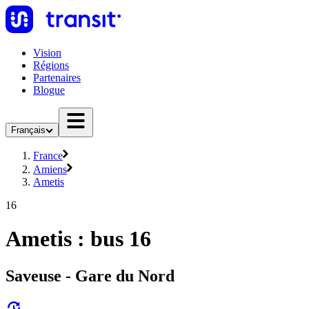
Vision
Régions
Partenaires
Blogue
Français
France
Amiens
Ametis
16
Ametis : bus 16
Saveuse - Gare du Nord