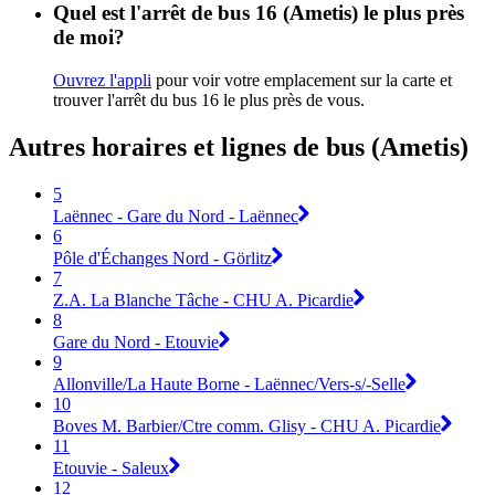
Quel est l'arrêt de bus 16 (Ametis) le plus près
de moi?
Ouvrez l'appli
pour voir votre emplacement sur la carte et
trouver l'arrêt du bus 16 le plus près de vous.
Autres horaires et lignes de bus (Ametis)
5
Laënnec - Gare du Nord - Laënnec
6
Pôle d'Échanges Nord - Görlitz
7
Z.A. La Blanche Tâche - CHU A. Picardie
8
Gare du Nord - Etouvie
9
Allonville/La Haute Borne - Laënnec/Vers-s/-Selle
10
Boves M. Barbier/Ctre comm. Glisy - CHU A. Picardie
11
Etouvie - Saleux
12