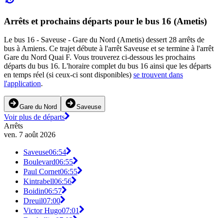
Arrêts et prochains départs pour le bus 16 (Ametis)
Le bus 16 - Saveuse - Gare du Nord (Ametis) dessert 28 arrêts de
bus à Amiens. Ce trajet débute à l'arrêt Saveuse et se termine à l'arrêt
Gare du Nord Quai F. Vous trouverez ci-dessous les prochains
départs du bus 16. L'horaire complet du bus 16 ainsi que les départs
en temps réel (si ceux-ci sont disponibles)
se trouvent dans
l'application
.
Gare du Nord
Saveuse
Voir plus de départs
Arrêts
ven. 7 août 2026
Saveuse
06:54
Boulevard
06:55
Paul Cornet
06:55
Kintrabell
06:56
Boidin
06:57
Dreuil
07:00
Victor Hugo
07:01