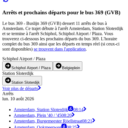
Arrêts et prochains départs pour le bus 369 (GVB)
Le bus 369 - Buslijn 369 (GVB) dessert 11 arrêts de bus à
Amsterdam. Ce trajet débute à l'arrêt Amsterdam, Station Sloterdijk
et se termine à l'arrêt Schiphol, Schiphol Airport / Plaza. Vous
trouverez ci-dessous les prochains départs du bus 369. L'horaire
complet du bus 369 ainsi que les départs en temps réel (si ceux-ci
sont disponibles)
se trouvent dans l'application
.
Schiphol Airport / Plaza
Schiphol Airport / Plaza
Belgieplein
Station Sloterdijk
Station Sloterdijk
Voir plus de départs
Arrêts
lun. 10 août 2026
Amsterdam, Station Sloterdijk
08:14
Amsterdam, Plein '40 / '45
08:20
Amsterdam, Burgemeester Röellstraat
08:21
Amsterdam, Ookmeerweg
08:25