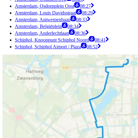
Amsterdam, Osdorpplein Oost
08:27
Amsterdam, Louis Davidsstraat
08:29
Amsterdam, Antwerpenbaan
08:33
Amsterdam, Belgiëplein
08:34
Amsterdam, Anderlechtlaan
08:36
Schiphol, Knooppunt Schiphol Noord
08:41
Schiphol, Schiphol Airport / Plaza
08:52