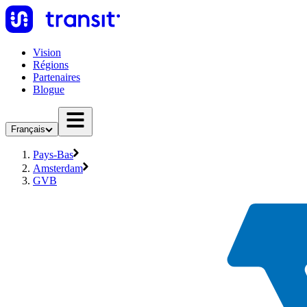
Vision
Régions
Partenaires
Blogue
Français
Pays-Bas
Amsterdam
GVB