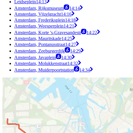
Leidseplein
14:13
Amsterdam, Rijksmuseum
14:14
Amsterdam, Vijzelgracht
14:16
Amsterdam, Frederiksplein
14:18
Amsterdam, Weesperplein
14:21
Amsterdam, Korte 's-Gravesandestr
14:22
Amsterdam, Mauritskade
14:25
Amsterdam, Pontanusstraat
14:27
Amsterdam, Zeeburgerdijk
14:29
Amsterdam, Javaplein
14:30
Amsterdam, Molukkenstraat
14:32
Amsterdam, Muiderpoortstation
14:34