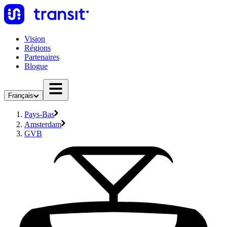
Vision
Régions
Partenaires
Blogue
Français
Pays-Bas
Amsterdam
GVB