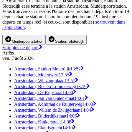
à Amsterdam. Ce trajet débute à la station Amsterdam, Station
Sloterdijk et se termine à la station Amsterdam, Muiderpoortstation.
Vous trouverez ci-dessous l'horaire des prochains départs du tram 19
depuis chaque station. L'horaire complet du tram 19 ainsi que les
départs en temps réel (si ceux-ci sont disponibles)
se trouvent dans
l'application
.
Muiderpoortstation
Station Sloterdijk
Voir plus de départs
Arrêts
ven. 7 août 2026
Amsterdam, Station Sloterdijk
13:52
Amsterdam, Molenwerf
13:55
Amsterdam, Wiltzanghlaan
13:57
Amsterdam, Bos en Lommerweg
13:59
Amsterdam, De Rijpstraat
14:00
Amsterdam, Jan van Galenstraat
14:01
Amsterdam, Admiraal de Ruijterweg
14:03
Amsterdam, Willem de Zwijgerlaan
14:04
Amsterdam, Bilderdijkstraat
14:06
Amsterdam, Kinkerstraat
14:08
Amsterdam, Elandsgracht
14:10