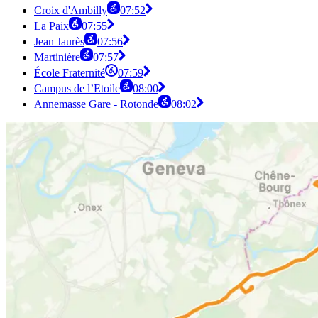
Croix d'Ambilly
07:52
La Paix
07:55
Jean Jaurès
07:56
Martinière
07:57
École Fraternité
07:59
Campus de l’Etoile
08:00
Annemasse Gare - Rotonde
08:02