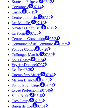
Route de Feigères
07:12
Cervonnex
07:14
Casino
07:15
Centre de Loisirs
07:17
Les Mouilles
07:18
Neydens Chef Lieu
07:19
La Forge
07:20
Centre de Convention
07:24
Communauté de Communes
07:25
Pont de Combe
07:28
Collonges Marché
07:30
Sous Bossey
07:34
Veyrier-Douane
07:37
Les Îles
07:39
Etrembières Mairie
07:42
Maison Blanche
07:43
Pont d'Etrembières
07:44
Lycée Professionnel
07:46
Saint-André
07:48
Clos Fleury
07:50
Baron de Loë
07:51