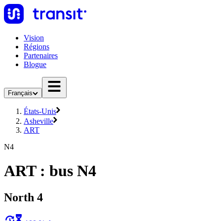
Vision
Régions
Partenaires
Blogue
Français
États-Unis
Asheville
ART
N4
ART : bus N4
North 4