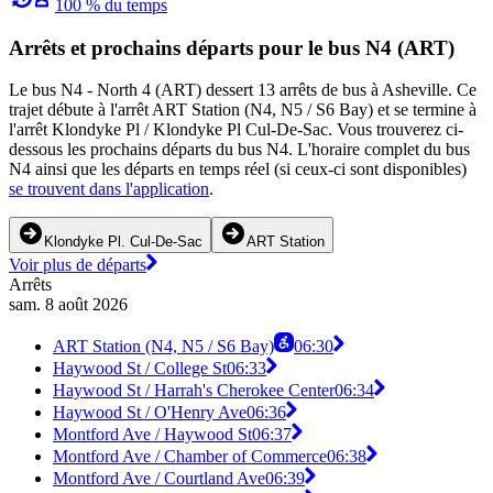
100 % du temps
Arrêts et prochains départs pour le bus N4 (ART)
Le bus N4 - North 4 (ART) dessert 13 arrêts de bus à Asheville. Ce
trajet débute à l'arrêt ART Station (N4, N5 / S6 Bay) et se termine à
l'arrêt Klondyke Pl / Klondyke Pl Cul-De-Sac. Vous trouverez ci-
dessous les prochains départs du bus N4. L'horaire complet du bus
N4 ainsi que les départs en temps réel (si ceux-ci sont disponibles)
se trouvent dans l'application
.
Klondyke Pl. Cul-De-Sac
ART Station
Voir plus de départs
Arrêts
sam. 8 août 2026
ART Station (N4, N5 / S6 Bay)
06:30
Haywood St / College St
06:33
Haywood St / Harrah's Cherokee Center
06:34
Haywood St / O'Henry Ave
06:36
Montford Ave / Haywood St
06:37
Montford Ave / Chamber of Commerce
06:38
Montford Ave / Courtland Ave
06:39