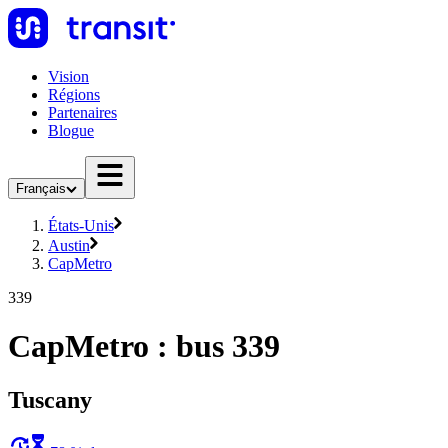
Vision
Régions
Partenaires
Blogue
Français
États-Unis
Austin
CapMetro
339
CapMetro : bus 339
Tuscany