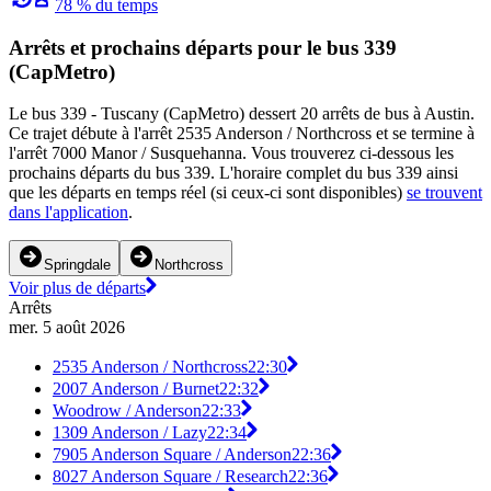
78 % du temps
Arrêts et prochains départs pour le bus 339
(CapMetro)
Le bus 339 - Tuscany (CapMetro) dessert 20 arrêts de bus à Austin.
Ce trajet débute à l'arrêt 2535 Anderson / Northcross et se termine à
l'arrêt 7000 Manor / Susquehanna. Vous trouverez ci-dessous les
prochains départs du bus 339. L'horaire complet du bus 339 ainsi
que les départs en temps réel (si ceux-ci sont disponibles)
se trouvent
dans l'application
.
Springdale
Northcross
Voir plus de départs
Arrêts
mer. 5 août 2026
2535 Anderson / Northcross
22:30
2007 Anderson / Burnet
22:32
Woodrow / Anderson
22:33
1309 Anderson / Lazy
22:34
7905 Anderson Square / Anderson
22:36
8027 Anderson Square / Research
22:36