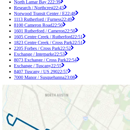
North Lamar Bay 2
22:39
Research / Northcrest
22:43
Norwood Transit Center / E
22:48
1113 Rutherford / Furness
22:49
8100 Cameron Road
22:50
1601 Rutherford / Cameron
22:50
1605 Centre Creek / Rutherford
22:51
1823 Centre Creek / Cross Park
22:51
2205 Forbes / Cross Park
22:52
Exchange / Interparke
22:53
8073 Exchange / Cross Park
22:54
Exchange / Tuscany
22:55
8407 Tuscany / US 290
22:57
7000 Manor / Susquehanna
23:08