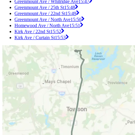
Greenmount Ave / Whitridge Ave
15:47
Greenmount Ave / 25th St
15:48
Greenmount Ave / 22nd St
15:49
Greenmount Ave / North Ave
15:50
Homewood Ave / North Ave
15:51
Kirk Ave / 22nd St
15:52
Kirk Ave / Curtain St
15:53