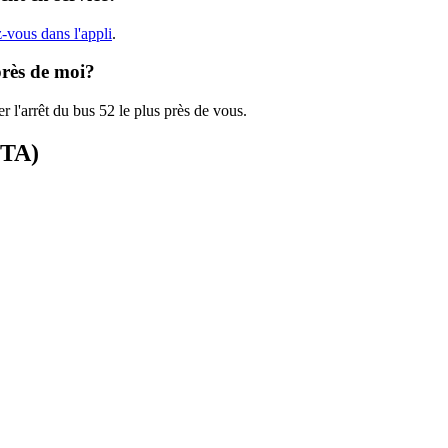
-vous dans l'appli
.
près de moi?
r l'arrêt du bus 52 le plus près de vous.
MTA)