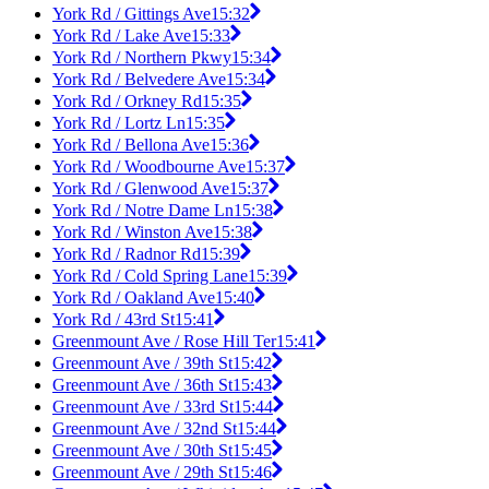
York Rd / Gittings Ave
15:32
York Rd / Lake Ave
15:33
York Rd / Northern Pkwy
15:34
York Rd / Belvedere Ave
15:34
York Rd / Orkney Rd
15:35
York Rd / Lortz Ln
15:35
York Rd / Bellona Ave
15:36
York Rd / Woodbourne Ave
15:37
York Rd / Glenwood Ave
15:37
York Rd / Notre Dame Ln
15:38
York Rd / Winston Ave
15:38
York Rd / Radnor Rd
15:39
York Rd / Cold Spring Lane
15:39
York Rd / Oakland Ave
15:40
York Rd / 43rd St
15:41
Greenmount Ave / Rose Hill Ter
15:41
Greenmount Ave / 39th St
15:42
Greenmount Ave / 36th St
15:43
Greenmount Ave / 33rd St
15:44
Greenmount Ave / 32nd St
15:44
Greenmount Ave / 30th St
15:45
Greenmount Ave / 29th St
15:46