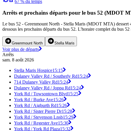
67 % du temps
Arrêts et prochains départs pour le bus 52 (MDOT 
Le bus 52 - Greenmount North - Stella Maris (MDOT MTA) dessert 40 arr
dessous les prochains départs du bus 52. L'horaire complet du bus 52 a
Greenmount North
Stella Maris
Voir plus de départs
Arrêts
sam. 8 août 2026
Stella Maris Hospice
15:15
Dulaney Valley Rd / Southerly Rd
15:24
714 Dulaney Valley Rd
15:24
Dulaney Valley Rd / Joppa Rd
15:24
York Rd / Towsontown Blvd
15:25
York Rd / Burke Ave
15:26
York Rd / Aigburth Rd
15:26
York Rd / Sister Pierre Dr
15:28
York Rd / Stevenson Lnsb
15:29
York Rd / Regester Ave
15:30
York Rd / York Rd Plaza
15:32