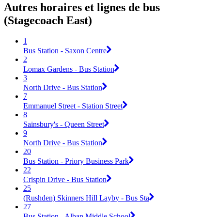
Autres horaires et lignes de bus
(Stagecoach East)
1
Bus Station - Saxon Centre
2
Lomax Gardens - Bus Station
3
North Drive - Bus Station
7
Emmanuel Street - Station Street
8
Sainsbury's - Queen Street
9
North Drive - Bus Station
20
Bus Station - Priory Business Park
22
Crispin Drive - Bus Station
25
(Rushden) Skinners Hill Layby - Bus Sta
27
Bus Station - Alban Middle School