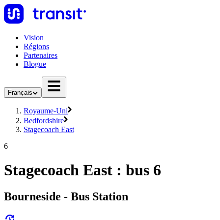
Vision
Régions
Partenaires
Blogue
Français
Royaume-Uni
Bedfordshire
Stagecoach East
6
Stagecoach East : bus 6
Bourneside - Bus Station