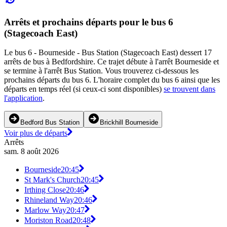
Arrêts et prochains départs pour le bus 6
(Stagecoach East)
Le bus 6 - Bourneside - Bus Station (Stagecoach East) dessert 17
arrêts de bus à Bedfordshire. Ce trajet débute à l'arrêt Bourneside et
se termine à l'arrêt Bus Station. Vous trouverez ci-dessous les
prochains départs du bus 6. L'horaire complet du bus 6 ainsi que les
départs en temps réel (si ceux-ci sont disponibles)
se trouvent dans
l'application
.
Bedford Bus Station
Brickhill Bourneside
Voir plus de départs
Arrêts
sam. 8 août 2026
Bourneside
20:45
St Mark's Church
20:45
Irthing Close
20:46
Rhineland Way
20:46
Marlow Way
20:47
Moriston Road
20:48