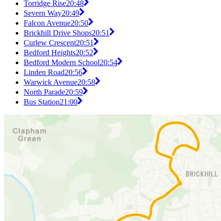
Torridge Rise
20:48
Severn Way
20:49
Falcon Avenue
20:50
Brickhill Drive Shops
20:51
Curlew Crescent
20:51
Bedford Heights
20:52
Bedford Modern School
20:54
Linden Road
20:56
Warwick Avenue
20:58
North Parade
20:59
Bus Station
21:00