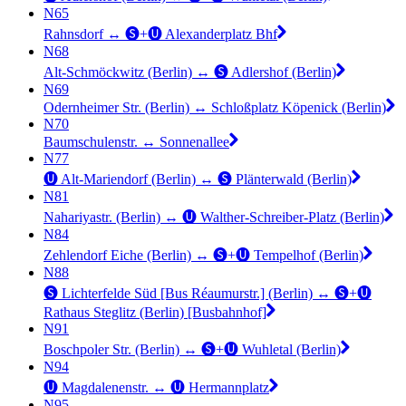
N65
Rahnsdorf ↔︎ 🅢+🅤 Alexanderplatz Bhf
N68
Alt-Schmöckwitz (Berlin) ↔︎ 🅢 Adlershof (Berlin)
N69
Odernheimer Str. (Berlin) ↔︎ Schloßplatz Köpenick (Berlin)
N70
Baumschulenstr. ↔︎ Sonnenallee
N77
🅤 Alt-Mariendorf (Berlin) ↔︎ 🅢 Plänterwald (Berlin)
N81
Nahariyastr. (Berlin) ↔︎ 🅤 Walther-Schreiber-Platz (Berlin)
N84
Zehlendorf Eiche (Berlin) ↔︎ 🅢+🅤 Tempelhof (Berlin)
N88
🅢 Lichterfelde Süd [Bus Réaumurstr.] (Berlin) ↔︎ 🅢+🅤
Rathaus Steglitz (Berlin) [Busbahnhof]
N91
Boschpoler Str. (Berlin) ↔︎ 🅢+🅤 Wuhletal (Berlin)
N94
🅤 Magdalenenstr. ↔︎ 🅤 Hermannplatz
N95