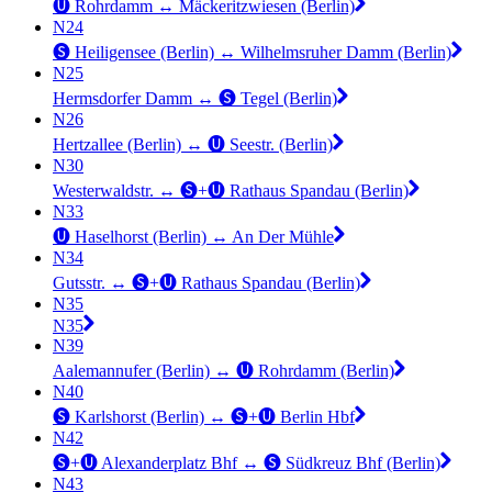
🅤 Rohrdamm ↔︎ Mäckeritzwiesen (Berlin)
N24
🅢 Heiligensee (Berlin) ↔︎ Wilhelmsruher Damm (Berlin)
N25
Hermsdorfer Damm ↔︎ 🅢 Tegel (Berlin)
N26
Hertzallee (Berlin) ↔︎ 🅤 Seestr. (Berlin)
N30
Westerwaldstr. ↔︎ 🅢+🅤 Rathaus Spandau (Berlin)
N33
🅤 Haselhorst (Berlin) ↔︎ An Der Mühle
N34
Gutsstr. ↔︎ 🅢+🅤 Rathaus Spandau (Berlin)
N35
N35
N39
Aalemannufer (Berlin) ↔︎ 🅤 Rohrdamm (Berlin)
N40
🅢 Karlshorst (Berlin) ↔︎ 🅢+🅤 Berlin Hbf
N42
🅢+🅤 Alexanderplatz Bhf ↔︎ 🅢 Südkreuz Bhf (Berlin)
N43