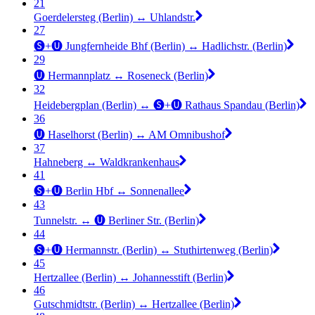
21
Goerdelersteg (Berlin) ↔︎ Uhlandstr.
27
🅢+🅤 Jungfernheide Bhf (Berlin) ↔︎ Hadlichstr. (Berlin)
29
🅤 Hermannplatz ↔︎ Roseneck (Berlin)
32
Heidebergplan (Berlin) ↔︎ 🅢+🅤 Rathaus Spandau (Berlin)
36
🅤 Haselhorst (Berlin) ↔︎ AM Omnibushof
37
Hahneberg ↔︎ Waldkrankenhaus
41
🅢+🅤 Berlin Hbf ↔︎ Sonnenallee
43
Tunnelstr. ↔︎ 🅤 Berliner Str. (Berlin)
44
🅢+🅤 Hermannstr. (Berlin) ↔︎ Stuthirtenweg (Berlin)
45
Hertzallee (Berlin) ↔︎ Johannesstift (Berlin)
46
Gutschmidtstr. (Berlin) ↔︎ Hertzallee (Berlin)