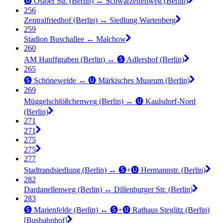
🅤 Osloer Str. (Berlin) ↔︎ Schwarzelfenweg (Berlin)
256
Zentralfriedhof (Berlin) ↔︎ Siedlung Wartenberg
259
Stadion Buschallee ↔︎ Malchow
260
AM Hanffgraben (Berlin) ↔︎ 🅢 Adlershof (Berlin)
265
🅢 Schöneweide ↔︎ 🅤 Märkisches Museum (Berlin)
269
Müggelschlößchenweg (Berlin) ↔︎ 🅤 Kaulsdorf-Nord
(Berlin)
271
271
275
275
277
Stadtrandsiedlung (Berlin) ↔︎ 🅢+🅤 Hermannstr. (Berlin)
282
Dardanellenweg (Berlin) ↔︎ Dillenburger Str. (Berlin)
283
🅢 Marienfelde (Berlin) ↔︎ 🅢+🅤 Rathaus Steglitz (Berlin)
[Busbahnhof]