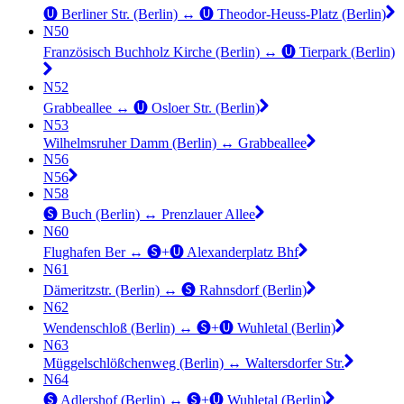
🅤 Berliner Str. (Berlin) ↔︎ 🅤 Theodor-Heuss-Platz (Berlin)
N50
Französisch Buchholz Kirche (Berlin) ↔︎ 🅤 Tierpark (Berlin)
N52
Grabbeallee ↔︎ 🅤 Osloer Str. (Berlin)
N53
Wilhelmsruher Damm (Berlin) ↔︎ Grabbeallee
N56
N56
N58
🅢 Buch (Berlin) ↔︎ Prenzlauer Allee
N60
Flughafen Ber ↔︎ 🅢+🅤 Alexanderplatz Bhf
N61
Dämeritzstr. (Berlin) ↔︎ 🅢 Rahnsdorf (Berlin)
N62
Wendenschloß (Berlin) ↔︎ 🅢+🅤 Wuhletal (Berlin)
N63
Müggelschlößchenweg (Berlin) ↔︎ Waltersdorfer Str.
N64
🅢 Adlershof (Berlin) ↔︎ 🅢+🅤 Wuhletal (Berlin)