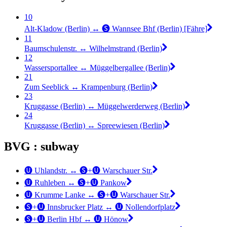
10
Alt-Kladow (Berlin) ↔︎ 🅢 Wannsee Bhf (Berlin) [Fähre]
11
Baumschulenstr. ↔︎ Wilhelmstrand (Berlin)
12
Wassersportallee ↔︎ Müggelbergallee (Berlin)
21
Zum Seeblick ↔︎ Krampenburg (Berlin)
23
Kruggasse (Berlin) ↔︎ Müggelwerderweg (Berlin)
24
Kruggasse (Berlin) ↔︎ Spreewiesen (Berlin)
BVG : subway
🅤 Uhlandstr. ↔︎ 🅢+🅤 Warschauer Str.
🅤 Ruhleben ↔︎ 🅢+🅤 Pankow
🅤 Krumme Lanke ↔︎ 🅢+🅤 Warschauer Str.
🅢+🅤 Innsbrucker Platz ↔︎ 🅤 Nollendorfplatz
🅢+🅤 Berlin Hbf ↔︎ 🅤 Hönow