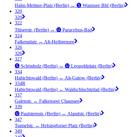
Hahn-Meitner-Platz (Berlin) ↔︎ 🅢 Wannsee Bhf (Berlin)
320
320
322
Titiseestr. (Berlin) ↔︎ 🅤 Paracelsus-Bad
324
Falkenplatz ↔︎ Alt-Heiligensee
326
326
327
🅢 Schönholz (Berlin) ↔︎ 🅤 Leopoldplatz (Berlin)
334
Habichtswald (Berlin) ↔︎ Alt-Gatow (Berlin)
334R
Habichtswald (Berlin) ↔︎ Waldschluchtpfad (Berlin)
337
Galenstr. ↔︎ Falkenseer Chaussee
339
🅤 Paulsternstr. (Berlin) ↔︎ Alandstr. (Berlin)
347
Tunnelstr. ↔︎ Helsingforser Platz (Berlin)
349