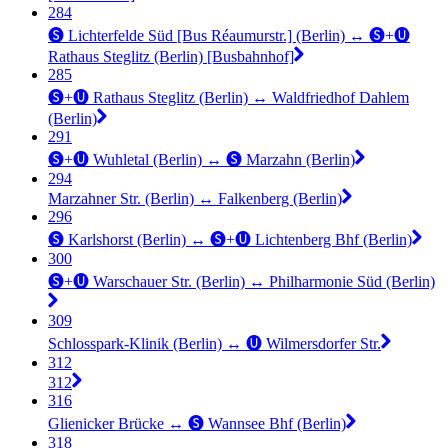
284
🅢 Lichterfelde Süd [Bus Réaumurstr.] (Berlin) ↔︎ 🅢+🅤
Rathaus Steglitz (Berlin) [Busbahnhof]
285
🅢+🅤 Rathaus Steglitz (Berlin) ↔︎ Waldfriedhof Dahlem
(Berlin)
291
🅢+🅤 Wuhletal (Berlin) ↔︎ 🅢 Marzahn (Berlin)
294
Marzahner Str. (Berlin) ↔︎ Falkenberg (Berlin)
296
🅢 Karlshorst (Berlin) ↔︎ 🅢+🅤 Lichtenberg Bhf (Berlin)
300
🅢+🅤 Warschauer Str. (Berlin) ↔︎ Philharmonie Süd (Berlin)
309
Schlosspark-Klinik (Berlin) ↔︎ 🅤 Wilmersdorfer Str.
312
312
316
Glienicker Brücke ↔︎ 🅢 Wannsee Bhf (Berlin)
318