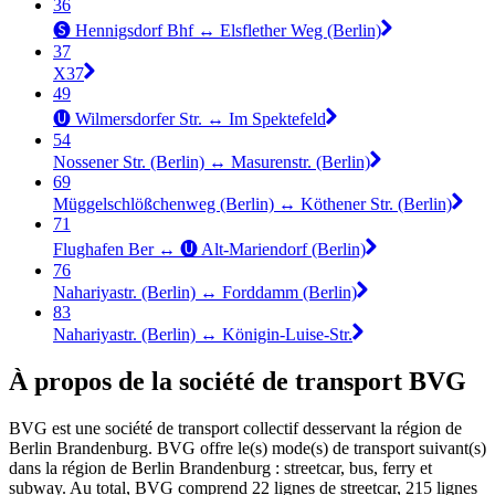
36
🅢 Hennigsdorf Bhf ↔︎ Elsflether Weg (Berlin)
37
X37
49
🅤 Wilmersdorfer Str. ↔︎ Im Spektefeld
54
Nossener Str. (Berlin) ↔︎ Masurenstr. (Berlin)
69
Müggelschlößchenweg (Berlin) ↔︎ Köthener Str. (Berlin)
71
Flughafen Ber ↔︎ 🅤 Alt-Mariendorf (Berlin)
76
Nahariyastr. (Berlin) ↔︎ Forddamm (Berlin)
83
Nahariyastr. (Berlin) ↔︎ Königin-Luise-Str.
À propos de la société de transport BVG
BVG est une société de transport collectif desservant la région de
Berlin Brandenburg. BVG offre le(s) mode(s) de transport suivant(s)
dans la région de Berlin Brandenburg : streetcar, bus, ferry et
subway. Au total, BVG comprend 22 lignes de streetcar, 215 lignes