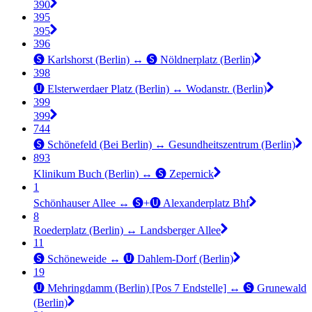
390
395
395
396
🅢 Karlshorst (Berlin) ↔︎ 🅢 Nöldnerplatz (Berlin)
398
🅤 Elsterwerdaer Platz (Berlin) ↔︎ Wodanstr. (Berlin)
399
399
744
🅢 Schönefeld (Bei Berlin) ↔︎ Gesundheitszentrum (Berlin)
893
Klinikum Buch (Berlin) ↔︎ 🅢 Zepernick
1
Schönhauser Allee ↔︎ 🅢+🅤 Alexanderplatz Bhf
8
Roederplatz (Berlin) ↔︎ Landsberger Allee
11
🅢 Schöneweide ↔︎ 🅤 Dahlem-Dorf (Berlin)
19
🅤 Mehringdamm (Berlin) [Pos 7 Endstelle] ↔︎ 🅢 Grunewald
(Berlin)