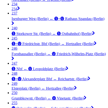
234
234
237
Isenburger Weg (Berlin) ↔︎ 🅢+🅤 Rathaus Spandau (Berlin)
240
🅢 Storkower Str. (Berlin) ↔︎ 🅢 Ostbahnhof (Berlin)
245
🅢+🅤 Friedrichstr. Bhf (Berlin) ↔︎ Hertzallee (Berlin)
246
Forsthausallee (Berlin) ↔︎ 🅤 Friedrich-Wilhelm-Platz (Berlin)
247
🅢 Nbf ↔︎ 🅤 Leopoldplatz (Berlin)
248
🅢+🅤 Alexanderplatz Bhf ↔︎ Reichartstr. (Berlin)
249
Elsterplatz (Berlin) ↔︎ Hertzallee (Berlin)
250
Grumbkowstr. (Berlin) ↔︎ 🅤 Vinetastr. (Berlin)
255