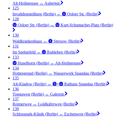
Alt-Heiligensee ↔︎ Aubertstr.
125
Invalidensiedlung (Berlin) ↔︎ 🅤 Osloer Str. (Berlin)
128
🅤 Osloer Str. (Berlin) ↔︎ 🅤 Kurt-Schumacher-Platz (Berlin)
130
Waldkrankenhaus ↔︎ 🅢 Stresow (Berlin)
131
Im Spektefeld ↔︎ 🅤 Ruhleben (Berlin)
133
🅤 Haselhorst (Berlin) ↔︎ Alt-Heiligensee
134
Hottengrund (Berlin) ↔︎ Wasserwerk Spandau (Berlin)
135
Alt-Kladow (Berlin) ↔︎ 🅢+🅤 Rathaus Spandau (Berlin)
136
Tongaweg (Berlin) ↔︎ Galenstr.
137
Reimerweg ↔︎ Goldkäferweg (Berlin)
139
Schlosspark-Klinik (Berlin) ↔︎ Eschenweg (Berlin)