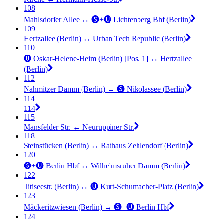
108
Mahlsdorfer Allee ↔︎ 🅢+🅤 Lichtenberg Bhf (Berlin)
109
Hertzallee (Berlin) ↔︎ Urban Tech Republic (Berlin)
110
🅤 Oskar-Helene-Heim (Berlin) [Pos. 1] ↔︎ Hertzallee
(Berlin)
112
Nahmitzer Damm (Berlin) ↔︎ 🅢 Nikolassee (Berlin)
114
114
115
Mansfelder Str. ↔︎ Neuruppiner Str.
118
Steinstücken (Berlin) ↔︎ Rathaus Zehlendorf (Berlin)
120
🅢+🅤 Berlin Hbf ↔︎ Wilhelmsruher Damm (Berlin)
122
Titiseestr. (Berlin) ↔︎ 🅤 Kurt-Schumacher-Platz (Berlin)
123
Mäckeritzwiesen (Berlin) ↔︎ 🅢+🅤 Berlin Hbf
124