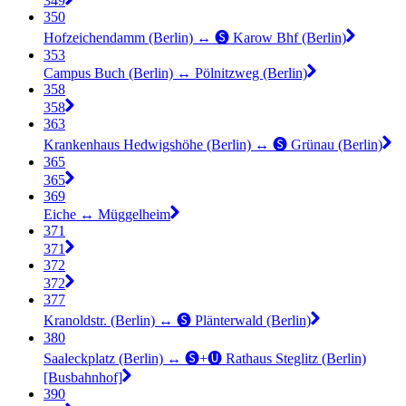
349
350
Hofzeichendamm (Berlin) ↔︎ 🅢 Karow Bhf (Berlin)
353
Campus Buch (Berlin) ↔︎ Pölnitzweg (Berlin)
358
358
363
Krankenhaus Hedwigshöhe (Berlin) ↔︎ 🅢 Grünau (Berlin)
365
365
369
Eiche ↔︎ Müggelheim
371
371
372
372
377
Kranoldstr. (Berlin) ↔︎ 🅢 Plänterwald (Berlin)
380
Saaleckplatz (Berlin) ↔︎ 🅢+🅤 Rathaus Steglitz (Berlin)
[Busbahnhof]
390