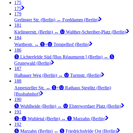
175
175
179
Gerlinger Str. (Berlin) ↔︎ Forddamm (Berlin)
181
Kielingerstr. (Berlin) ↔︎ 🅤 Walther-Schreiber-Platz (Berlin)
184
Warthestr. ↔︎ 🅢+🅤 Tempelhof (Berlin)
186
🅢 Lichterfelde Süd [Bus Réaumurstr.] (Berlin) ↔︎ 🅢
Grunewald (Berlin)
187
Halbauer Weg (Berlin) ↔︎ 🅤 Turmstr. (Berlin)
188
Appenzeller Str. ↔︎ 🅢+🅤 Rathaus Steglitz (Berlin)
[Busbahnhof]
190
🅢 Wuhlheide (Berlin) ↔︎ 🅤 Elsterwerdaer Platz (Berlin)
191
🅢+🅤 Wuhletal (Berlin) ↔︎ 🅢 Marzahn (Berlin)
192
🅢 Marzahn (Berlin) ↔︎ 🅢 Friedrichsfelde Ost (Berlin)