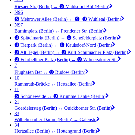
Riesaer Str. (Berlin) ↔︎ 🅢 Mahlsdorf Bhf (Berlin)
N96
🅢 Mehrower Allee (Berlin) ↔︎ 🅢+🅤 Wuhletal (Berlin)
N97
Barnimplatz (Berlin) ↔︎ Prendener Str. (Berlin)
🅤 Spittelmarkt (Berlin) ↔︎ 🅤 Senefelderplatz (Berlin)
🅤 Tierpark (Berlin) ↔︎ 🅤 Kaulsdorf-Nord (Berlin)
🅤 Alt-Tegel (Berlin) ↔︎ 🅤 Kurt-Schumacher-Platz (Berlin)
🅤 Fehrbelliner Platz (Berlin) ↔︎ 🅤 Wilmersdorfer Str.
7
Flughafen Ber ↔︎ 🅤 Rudow (Berlin)
10
Rammrath-Brücke ↔︎ Hertzallee (Berlin)
11
🅢 Schöneweide ↔︎ 🅤 Krumme Lanke (Berlin)
21
Goerdelersteg (Berlin) ↔︎ Quickborner Str. (Berlin)
33
Wilhelmsruher Damm (Berlin) ↔︎ Galenstr.
34
Hertzallee (Berlin) ↔︎ Hottengrund (Berlin)