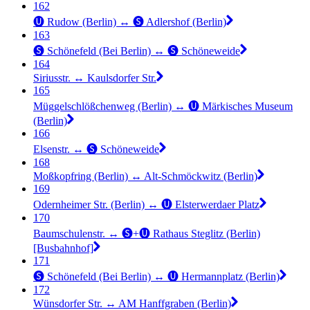
162
🅤 Rudow (Berlin) ↔︎ 🅢 Adlershof (Berlin)
163
🅢 Schönefeld (Bei Berlin) ↔︎ 🅢 Schöneweide
164
Siriusstr. ↔︎ Kaulsdorfer Str.
165
Müggelschlößchenweg (Berlin) ↔︎ 🅤 Märkisches Museum
(Berlin)
166
Elsenstr. ↔︎ 🅢 Schöneweide
168
Moßkopfring (Berlin) ↔︎ Alt-Schmöckwitz (Berlin)
169
Odernheimer Str. (Berlin) ↔︎ 🅤 Elsterwerdaer Platz
170
Baumschulenstr. ↔︎ 🅢+🅤 Rathaus Steglitz (Berlin)
[Busbahnhof]
171
🅢 Schönefeld (Bei Berlin) ↔︎ 🅤 Hermannplatz (Berlin)
172
Wünsdorfer Str. ↔︎ AM Hanffgraben (Berlin)