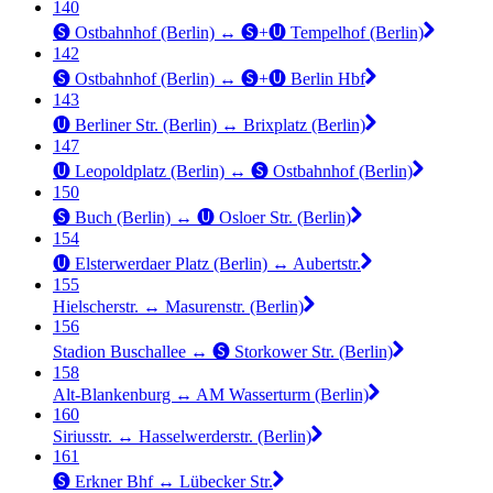
140
🅢 Ostbahnhof (Berlin) ↔︎ 🅢+🅤 Tempelhof (Berlin)
142
🅢 Ostbahnhof (Berlin) ↔︎ 🅢+🅤 Berlin Hbf
143
🅤 Berliner Str. (Berlin) ↔︎ Brixplatz (Berlin)
147
🅤 Leopoldplatz (Berlin) ↔︎ 🅢 Ostbahnhof (Berlin)
150
🅢 Buch (Berlin) ↔︎ 🅤 Osloer Str. (Berlin)
154
🅤 Elsterwerdaer Platz (Berlin) ↔︎ Aubertstr.
155
Hielscherstr. ↔︎ Masurenstr. (Berlin)
156
Stadion Buschallee ↔︎ 🅢 Storkower Str. (Berlin)
158
Alt-Blankenburg ↔︎ AM Wasserturm (Berlin)
160
Siriusstr. ↔︎ Hasselwerderstr. (Berlin)
161
🅢 Erkner Bhf ↔︎ Lübecker Str.