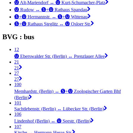
🅤 Alt-Mariendorf ↔︎ 🅤 Kurt-Schumacher-Platz
🅤 Rudow ↔︎ 🅢+🅤 Rathaus Spandau
🅢+🅤 Hermannstr. ↔︎ 🅢+🅤 Wittenau
🅢+🅤 Rathaus Steglitz ↔︎ 🅤 Osloer Str.
BVG : bus
12
🅤 Eberswalder Str. (Berlin) ↔︎ Prenzlauer Allee
21
21
27
27
100
Memhardstr. (Berlin) ↔︎ 🅢+🅤 Zoologischer Garten Bhf
(Berlin)
101
Sachtlebenstr. (Berlin) ↔︎ Lübecker Str. (Berlin)
106
Lindenhof (Berlin) ↔︎ 🅤 Seestr. (Berlin)
107
Kirche ↔︎ Hermann-Hesse-Str.