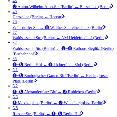
48
🅤 Anton-Wilhelm-Amo-Str. (Berlin) ↔︎ Busseallee (Berlin)
49
Hertzallee (Berlin) ↔︎ Heerstr.
76
Wünsdorfer Str. ↔︎ 🅤 Walther-Schreiber-Platz (Berlin)
77
Waldsassener Str. (Berlin) ↔︎ AM Heidefriedhof (Berlin)
82
Waldsassener Str. (Berlin) ↔︎ 🅢+🅤 Rathaus Steglitz (Berlin)
[Busbahnhof]
85
🅢+🅤 Berlin Hbf ↔︎ 🅢 Lichterfelde Süd (Berlin)
N1
🅢+🅤 Zoologischer Garten Bhf (Berlin) ↔︎ Helsingforser
Platz (Berlin)
N2
🅢+🅤 Alexanderplatz Bhf ↔︎ 🅤 Ruhleben (Berlin)
N3
🅢 Mexikoplatz (Berlin) ↔︎ 🅤 Wittenbergplatz (Berlin)
N5
Riesaer Str. (Berlin) ↔︎ 🅢+🅤 Berlin Hbf