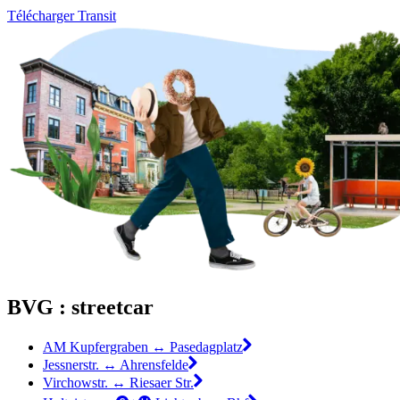
Télécharger Transit
BVG : streetcar
AM Kupfergraben ↔︎ Pasedagplatz
Jessnerstr. ↔︎ Ahrensfelde
Virchowstr. ↔︎ Riesaer Str.