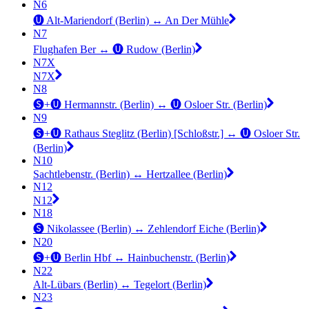
N6
🅤 Alt-Mariendorf (Berlin) ↔︎ An Der Mühle
N7
Flughafen Ber ↔︎ 🅤 Rudow (Berlin)
N7X
N7X
N8
🅢+🅤 Hermannstr. (Berlin) ↔︎ 🅤 Osloer Str. (Berlin)
N9
🅢+🅤 Rathaus Steglitz (Berlin) [Schloßstr.] ↔︎ 🅤 Osloer Str.
(Berlin)
N10
Sachtlebenstr. (Berlin) ↔︎ Hertzallee (Berlin)
N12
N12
N18
🅢 Nikolassee (Berlin) ↔︎ Zehlendorf Eiche (Berlin)
N20
🅢+🅤 Berlin Hbf ↔︎ Hainbuchenstr. (Berlin)
N22
Alt-Lübars (Berlin) ↔︎ Tegelort (Berlin)
N23