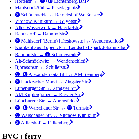
Holteistr. ↔︎ 🅢+🅤 Lichtenberg Bhf
Mahlsdorf-Süd ↔︎ Pasedagplatz
🅢 Schöneweide ↔︎ Betriebshof Weißensee
Virchow-Klinikum ↔︎ Guyotstr.
Altes Wasserwerk ↔︎ Haeckelstr.
Rahnsdorf ↔︎ Bahnhofstr.
🅢 Mahlsdorf (Berlin) [Treskowstr.] ↔︎ Wendenschloß
Krankenhaus Köpenick ↔︎ Landschaftspark Johannisthal
Bahnhofstr. ↔︎ 🅢 Schöneweide
Alt-Schmöckwitz ↔︎ Wendenschloß
Björnsonstr. ↔︎ Schillerstr.
🅢+🅤 Alexanderplatz Bhf ↔︎ AM Steinberg
🅢 Hackescher Markt ↔︎ Zingster Str.
Lüneburger Str. ↔︎ Zingster Str.
AM Kupfergraben ↔︎ Riesaer Str.
Lüneburger Str. ↔︎ Ahrensfelde
🅢+🅤 Warschauer Str. ↔︎ 🅤 Turmstr.
🅢 Warschauer Str. ↔︎ Virchow-Klinikum
🅢 Adlershof ↔︎ Falkenberg
BVG : ferry