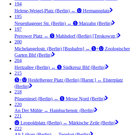
194
Helene-Weigel-Platz (Berlin) ↔︎ 🅤 Hermannplatz
195
Neuenhagener Str. (Berlin) ↔︎ 🅢 Marzahn (Berlin)
197
Prerower Platz ↔︎ 🅢 Mahlsdorf (Berlin) [Treskowstr.]
200
Michelangelostr. (Berlin) [Bushafen] ↔︎ 🅢+🅤 Zoologischer
Garten Bhf (Berlin)
204
Hertzallee (Berlin) ↔︎ 🅢 Südkreuz Bhf (Berlin)
215
🅢+🅤 Heidelberger Platz (Berlin) [Barstr.] ↔︎ Elsterplatz
(Berlin)
218
Pfaueninsel (Berlin) ↔︎ 🅢 Messe Nord (Berlin)
220
An Der Mühle ↔︎ Hainbuchenstr. (Berlin)
221
🅤 Leopoldplatz (Berlin) ↔︎ Märkische Zeile (Berlin)
222
Alt-Lübars (Berlin) ↔︎ Tegelort (Berlin)