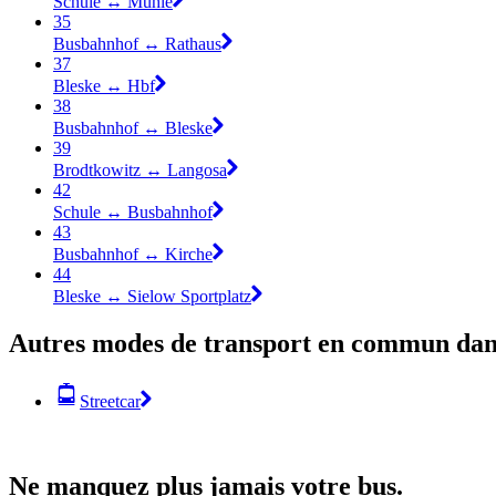
Schule ↔︎ Mühle
35
Busbahnhof ↔︎ Rathaus
37
Bleske ↔︎ Hbf
38
Busbahnhof ↔︎ Bleske
39
Brodtkowitz ↔︎ Langosa
42
Schule ↔︎ Busbahnhof
43
Busbahnhof ↔︎ Kirche
44
Bleske ↔︎ Sielow Sportplatz
Autres modes de transport en commun dan
Streetcar
Ne manquez plus jamais votre bus.