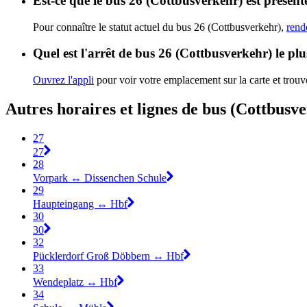
Est-ce que le bus 26 (Cottbusverkehr) est présent
Pour connaître le statut actuel du bus 26 (Cottbusverkehr),
rend
Quel est l'arrêt de bus 26 (Cottbusverkehr) le pl
Ouvrez l'appli
pour voir votre emplacement sur la carte et trouve
Autres horaires et lignes de bus (Cottbusv
27
27
28
Vorpark ↔︎ Dissenchen Schule
29
Haupteingang ↔︎ Hbf
30
30
32
Pücklerdorf Groß Döbbern ↔︎ Hbf
33
Wendeplatz ↔︎ Hbf
34