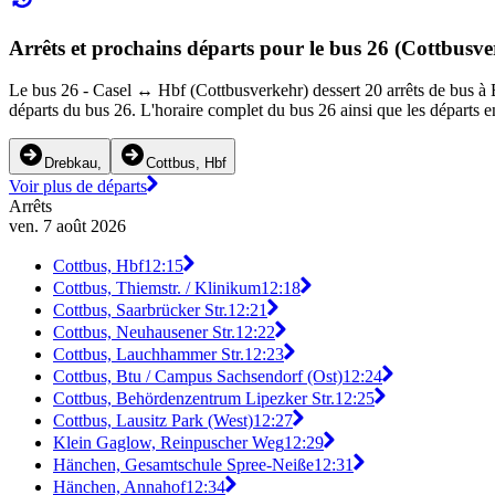
Arrêts et prochains départs pour le bus 26 (Cottbusv
Le bus 26 - Casel ↔︎ Hbf (Cottbusverkehr) dessert 20 arrêts de bus à B
départs du bus 26. L'horaire complet du bus 26 ainsi que les départs e
Drebkau,
Cottbus, Hbf
Voir plus de départs
Arrêts
ven. 7 août 2026
Cottbus, Hbf
12:15
Cottbus, Thiemstr. / Klinikum
12:18
Cottbus, Saarbrücker Str.
12:21
Cottbus, Neuhausener Str.
12:22
Cottbus, Lauchhammer Str.
12:23
Cottbus, Btu / Campus Sachsendorf (Ost)
12:24
Cottbus, Behördenzentrum Lipezker Str.
12:25
Cottbus, Lausitz Park (West)
12:27
Klein Gaglow, Reinpuscher Weg
12:29
Hänchen, Gesamtschule Spree-Neiße
12:31
Hänchen, Annahof
12:34