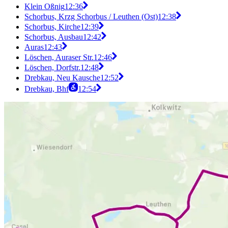
Klein Oßnig
12:36
Schorbus, Krzg Schorbus / Leuthen (Ost)
12:38
Schorbus, Kirche
12:39
Schorbus, Ausbau
12:42
Auras
12:43
Löschen, Auraser Str.
12:46
Löschen, Dorfstr.
12:48
Drebkau, Neu Kausche
12:52
Drebkau, Bhf
12:54