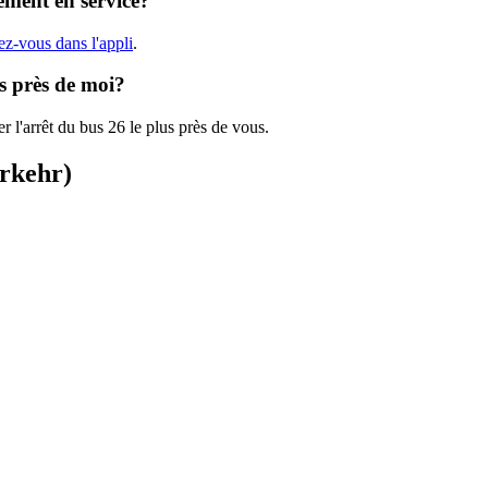
ement en service?
ez-vous dans l'appli
.
us près de moi?
r l'arrêt du bus 26 le plus près de vous.
erkehr)