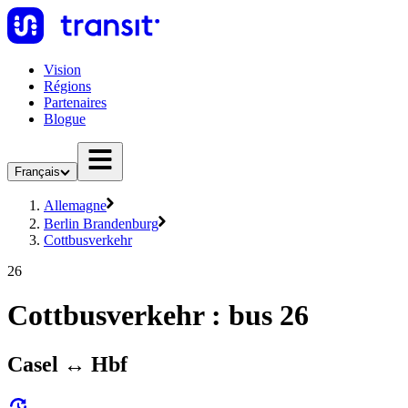
Vision
Régions
Partenaires
Blogue
Français
Allemagne
Berlin Brandenburg
Cottbusverkehr
26
Cottbusverkehr : bus 26
Casel ↔︎ Hbf