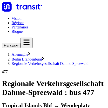
Vision
Régions
Partenaires
Blogue
Français
Allemagne
Berlin Brandenburg
Regionale Verkehrsgesellschaft Dahme-Spreewald
477
Regionale Verkehrsgesellschaft
Dahme-Spreewald : bus 477
Tropical Islands Bhf ↔︎ Wendeplatz