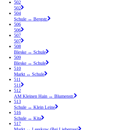
502
502
504
Schule ↔︎ Bergstr.
506
506
507
507
508
Bleske ↔︎ Schule
509
Bleske ↔︎ Schule
510
Markt ↔︎ Schule
511
511
512
AM Kleinen Hain ↔︎ Blumenstr.
513
Schule ↔︎ Klein Leine
516
Schule ↔︎ Kita
517
Markt ↔︎ Leeskow (Bei Lieberose)