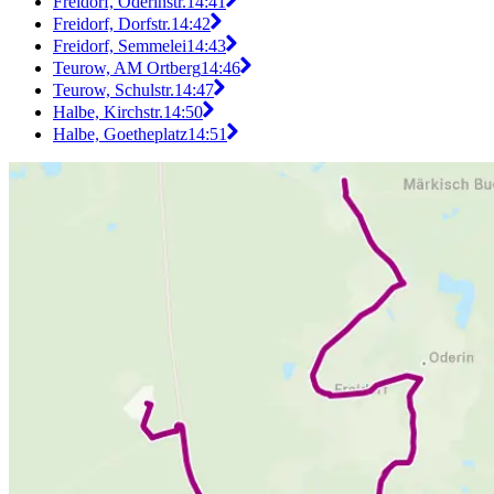
Freidorf, Oderinstr.
14:41
Freidorf, Dorfstr.
14:42
Freidorf, Semmelei
14:43
Teurow, AM Ortberg
14:46
Teurow, Schulstr.
14:47
Halbe, Kirchstr.
14:50
Halbe, Goetheplatz
14:51