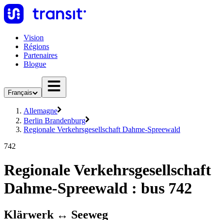
Vision
Régions
Partenaires
Blogue
Français
Allemagne
Berlin Brandenburg
Regionale Verkehrsgesellschaft Dahme-Spreewald
742
Regionale Verkehrsgesellschaft
Dahme-Spreewald : bus 742
Klärwerk ↔︎ Seeweg