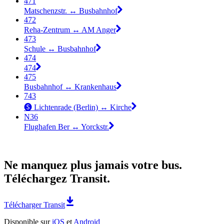
471
Matschenzstr. ↔︎ Busbahnhof
472
Reha-Zentrum ↔︎ AM Anger
473
Schule ↔︎ Busbahnhof
474
474
475
Busbahnhof ↔︎ Krankenhaus
743
🅢 Lichtenrade (Berlin) ↔︎ Kirche
N36
Flughafen Ber ↔︎ Yorckstr.
Ne manquez plus jamais votre bus.
Téléchargez Transit.
Télécharger Transit
Disponible sur
iOS
et
Android