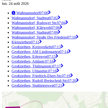
lun. 24 août 2026
🅢 Waßmannsdorf
07:00
Waßmannsdorf, Stadtgut
07:02
Waßmannsdorf, Rudower Str.
07:04
Waßmannsdorf, Klärwerk
07:06
Waßmannsdorf, Stadtgut
07:09
Waßmannsdorf, Straße Des Friedens
07:10
Kleinziethen
07:11
Großziethen, Kreisverkehr
07:13
Großziethen, AM Lindengarten
07:14
Großziethen, Erlenweg
07:15
Großziethen, Attilastr.
07:16
Großziethen, Thälmannstr.
07:17
Großziethen, Uhlandstr.
07:18
Großziethen, Friedrich-Ebert-Str.
07:19
Großziethen, Rudolf-Breitscheid-Str.
07:20
Großziethen, Stuthirtenweg
07:21