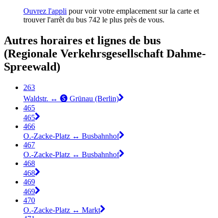
Ouvrez l'appli
pour voir votre emplacement sur la carte et
trouver l'arrêt du bus 742 le plus près de vous.
Autres horaires et lignes de bus
(Regionale Verkehrsgesellschaft Dahme-
Spreewald)
263
Waldstr. ↔︎ 🅢 Grünau (Berlin)
465
465
466
O.-Zacke-Platz ↔︎ Busbahnhof
467
O.-Zacke-Platz ↔︎ Busbahnhof
468
468
469
469
470
O.-Zacke-Platz ↔︎ Markt