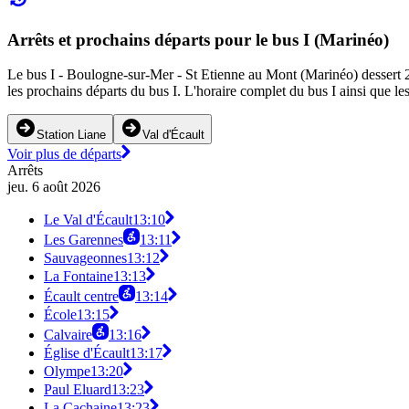
Arrêts et prochains départs pour le bus I (Marinéo)
Le bus I - Boulogne-sur-Mer - St Etienne au Mont (Marinéo) dessert 28 
les prochains départs du bus I. L'horaire complet du bus I ainsi que le
Station Liane
Val d'Écault
Voir plus de départs
Arrêts
jeu. 6 août 2026
Le Val d'Écault
13:10
Les Garennes
13:11
Sauvageonnes
13:12
La Fontaine
13:13
Écault centre
13:14
École
13:15
Calvaire
13:16
Église d'Écault
13:17
Olympe
13:20
Paul Eluard
13:23
La Cachaine
13:23