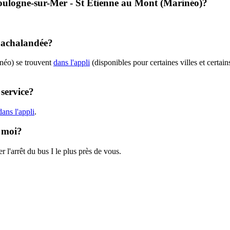
- Boulogne-sur-Mer - St Etienne au Mont (Marinéo)?
t achalandée?
inéo) se trouvent
dans l'appli
(disponibles pour certaines villes et certain
 service?
ans l'appli
.
e moi?
 l'arrêt du bus I le plus près de vous.