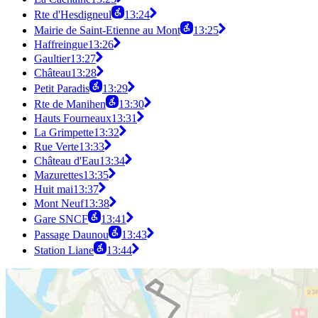
Rte d'Hesdigneul
13:24
Mairie de Saint-Etienne au Mont
13:25
Haffreingue
13:26
Gaultier
13:27
Château
13:28
Petit Paradis
13:29
Rte de Manihen
13:30
Hauts Fourneaux
13:31
La Grimpette
13:32
Rue Verte
13:33
Château d'Eau
13:34
Mazurettes
13:35
Huit mai
13:37
Mont Neuf
13:38
Gare SNCF
13:41
Passage Daunou
13:43
Station Liane
13:44