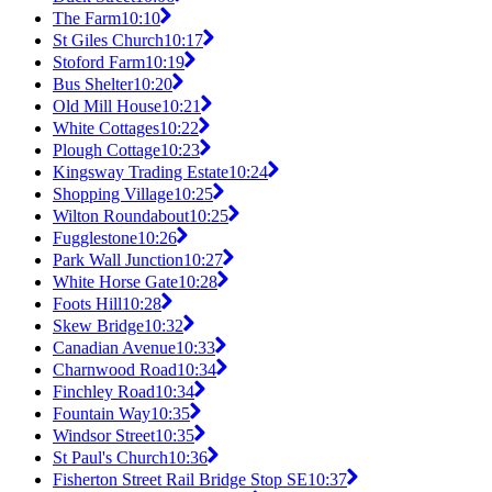
The Farm
10:10
St Giles Church
10:17
Stoford Farm
10:19
Bus Shelter
10:20
Old Mill House
10:21
White Cottages
10:22
Plough Cottage
10:23
Kingsway Trading Estate
10:24
Shopping Village
10:25
Wilton Roundabout
10:25
Fugglestone
10:26
Park Wall Junction
10:27
White Horse Gate
10:28
Foots Hill
10:28
Skew Bridge
10:32
Canadian Avenue
10:33
Charnwood Road
10:34
Finchley Road
10:34
Fountain Way
10:35
Windsor Street
10:35
St Paul's Church
10:36
Fisherton Street Rail Bridge Stop SE
10:37