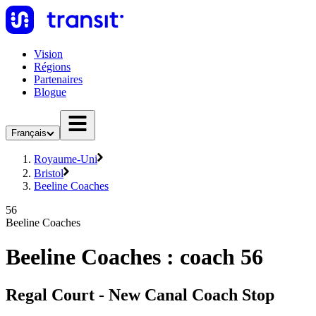
Vision
Régions
Partenaires
Blogue
Français
Royaume-Uni
Bristol
Beeline Coaches
56
Beeline Coaches
Beeline Coaches : coach 56
Regal Court - New Canal Coach Stop