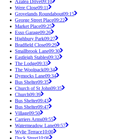
Azalea Drive
09:10
Were Close
09:11
Grovelands Roundabout
09:15
George Street Place
09:22
Market Place
09:25
Esso Garage
09:26
Highbury Park
09:27
Bradfield Close
09:29
Smallbrook Lane
09:30
Eastleigh Stables
09:32
The Lodge
09:33
The Woolpack
09:34
Dymocks Lane
09:34
Bus Shelter
09:35
Church of St John
09:35
Church
09:39
Bus Shelter
09:43
Bus Shelter
09:47
Village
09:50
Carriers Arms
09:55
Watermeadow Lane
09:57
Wylie Terrace
10:00
Duck Street
10:06