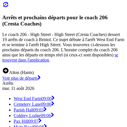
Arrêts et prochains départs pour le coach 206
(Cresta Coaches)
Le coach 206 - High Street - High Street (Cresta Coaches) dessert
19 arrêts de coach à Bristol. Ce trajet débute à l'arrêt West End Farm
et se termine à l'arrêt High Street. Vous trouverez ci-dessous les
prochains départs du coach 206. L'horaire complet du coach 206
ainsi que les départs en temps réel (si ceux-ci sont disponibles)
se
trouvent dans l'application
.
Alton (Hants)
Voir plus de départs
Arrêts
mar. 11 août 2026
West End Farm
09:00
Cemetery Lane
09:00
Parish Hall
09:03
Coldrey Lodge
09:06
Pax Hill
09:07
Main Road
09:08