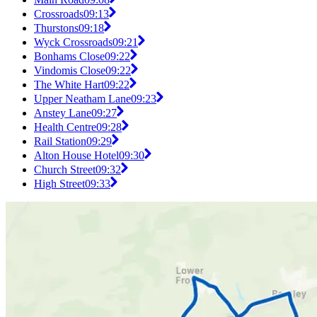
Crossroads
09:13
Thurstons
09:18
Wyck Crossroads
09:21
Bonhams Close
09:22
Vindomis Close
09:22
The White Hart
09:22
Upper Neatham Lane
09:23
Anstey Lane
09:27
Health Centre
09:28
Rail Station
09:29
Alton House Hotel
09:30
Church Street
09:32
High Street
09:33