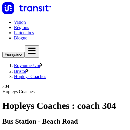
Vision
Régions
Partenaires
Blogue
Français
Royaume-Uni
Bristol
Hopleys Coaches
304
Hopleys Coaches
Hopleys Coaches : coach 304
Bus Station - Beach Road