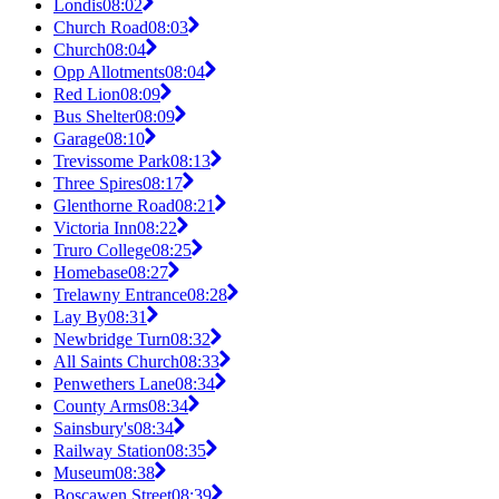
Londis
08:02
Church Road
08:03
Church
08:04
Opp Allotments
08:04
Red Lion
08:09
Bus Shelter
08:09
Garage
08:10
Trevissome Park
08:13
Three Spires
08:17
Glenthorne Road
08:21
Victoria Inn
08:22
Truro College
08:25
Homebase
08:27
Trelawny Entrance
08:28
Lay By
08:31
Newbridge Turn
08:32
All Saints Church
08:33
Penwethers Lane
08:34
County Arms
08:34
Sainsbury's
08:34
Railway Station
08:35
Museum
08:38
Boscawen Street
08:39