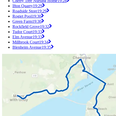
Cherry Tree Nursing Home
19:28
Ifton Quarry
19:29
Roadside Store
19:29
Rogiet Pool
19:30
Green Farm
19:30
Rockfield Grove
19:32
Tudor Court
19:33
Elm Avenue
19:33
Millbrook Court
19:34
Blenheim Avenue
19:35