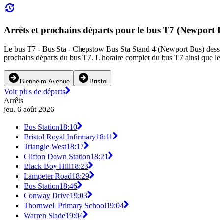
Arrêts et prochains départs pour le bus T7 (Newport 
Le bus T7 - Bus Sta - Chepstow Bus Sta Stand 4 (Newport Bus) dessert 4
prochains départs du bus T7. L'horaire complet du bus T7 ainsi que les
Blenheim Avenue
Bristol
Voir plus de départs
Arrêts
jeu. 6 août 2026
Bus Station
18:10
Bristol Royal Infirmary
18:11
Triangle West
18:17
Clifton Down Station
18:21
Black Boy Hill
18:23
Lampeter Road
18:29
Bus Station
18:46
Conway Drive
19:03
Thornwell Primary School
19:04
Warren Slade
19:04