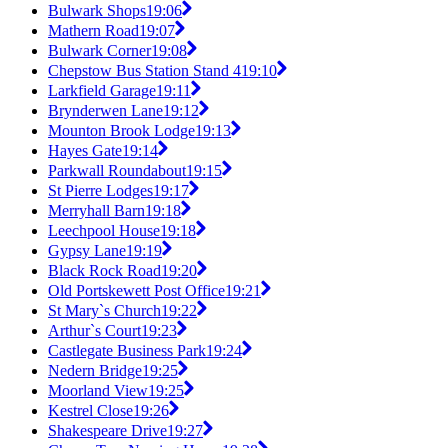
Bulwark Shops
19:06
Mathern Road
19:07
Bulwark Corner
19:08
Chepstow Bus Station Stand 4
19:10
Larkfield Garage
19:11
Brynderwen Lane
19:12
Mounton Brook Lodge
19:13
Hayes Gate
19:14
Parkwall Roundabout
19:15
St Pierre Lodges
19:17
Merryhall Barn
19:18
Leechpool House
19:18
Gypsy Lane
19:19
Black Rock Road
19:20
Old Portskewett Post Office
19:21
St Mary`s Church
19:22
Arthur`s Court
19:23
Castlegate Business Park
19:24
Nedern Bridge
19:25
Moorland View
19:25
Kestrel Close
19:26
Shakespeare Drive
19:27