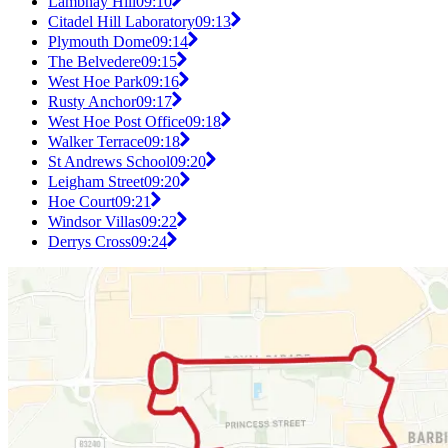
Lambhay Hill
09:10
Citadel Hill Laboratory
09:13
Plymouth Dome
09:14
The Belvedere
09:15
West Hoe Park
09:16
Rusty Anchor
09:17
West Hoe Post Office
09:18
Walker Terrace
09:18
St Andrews School
09:20
Leigham Street
09:20
Hoe Court
09:21
Windsor Villas
09:22
Derrys Cross
09:24