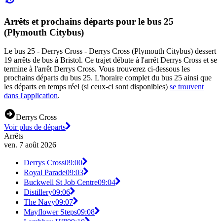
Arrêts et prochains départs pour le bus 25
(Plymouth Citybus)
Le bus 25 - Derrys Cross - Derrys Cross (Plymouth Citybus) dessert
19 arrêts de bus à Bristol. Ce trajet débute à l'arrêt Derrys Cross et se
termine à l'arrêt Derrys Cross. Vous trouverez ci-dessous les
prochains départs du bus 25. L'horaire complet du bus 25 ainsi que
les départs en temps réel (si ceux-ci sont disponibles)
se trouvent
dans l'application
.
Derrys Cross
Voir plus de départs
Arrêts
ven. 7 août 2026
Derrys Cross
09:00
Royal Parade
09:03
Buckwell St Job Centre
09:04
Distillery
09:06
The Navy
09:07
Mayflower Steps
09:08